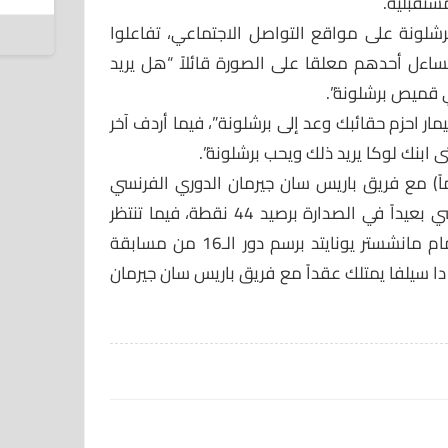
ستقبلية.
ب
شلونة على مواقع التواصل الاجتماعي، تفاعلوا
ف
اءل أحدهم معلقا على الصورة قائلاً “هل يريد
7 أغسطس 2026
ي قميص برشلونة”.
ر احزم حقائبك وعد إلى برشلونة”، فيما أردف آخر
 ابنك لوكا يريد ذلك ويحب برشلونة”.
تصدر نيمار دا سيلفا (26 عاماً) مع فريق باريس سان جيرمان الدوري الفرنسي
لكرة القدم، إذ يحلق الفريق الباريسي بعيداً في الصدارة برصيد 44 نقطة، فيما تنتظر
الفريق الباريسي مباراة ملغومة أمام مانشستر يونايتد برسم دور الـ16 من مسابقة
ار دا سيلفا يمتلك عقداً مع فريق باريس سان جيرمان