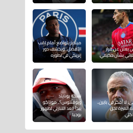
مينديز يتواضع أمام لقب
س يعلن عن قرار
الأفضل.. ويكشف دور
نائي بشأن حكيمي
إنريكي في تطوره
نسخة يونايتد
ي: لا أفكر في بايرن..
ويوفنتوس؟.. موناكو
 الميزة تحل
يبدأ العد التنازلي لظهور
كلي
بوجبا