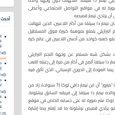
يلي نيمار دا سيلفا، التكهنات حول وجهة والده
صورة له في مواقع التواصل الاجتماعي وأعطى
 أن يرتدي نيمار قميصه.
أحدث ا
 نيمار دا سيلفا من أكثر اللاعبين، الذين تتهافت
نجم البرازيلي يتمتع بموهبة كبيرة فوق المستطيل
ا
علو كعبه كواحد من أحسن اللاعبين في عالم كرة
ال
ل
ات بشكل شبه مستمر عن وجهة النجم البرازيلي
8 أغسطس 2026
للسيد
ار دا سيلفا ألمح في أكثر من مرة إلى رغبته اللعب
ح
إ
ربما العودة إلى الدوري الإسباني، الذي تألق فيه
8 أغسطس 2026
م
وفي هذا الشأن، أشار موقع صحيفة “ميرور” أن ابن نيمار دافي لوكا (7 سنوات)، زاد من
ت
لده نيمار دا سيلفا إلى فريقه السابق برشلونة،
8 أغسطس 2026
ا
 لوكا نشر صورة له على حسابه الخاص في موقع
م
ل
و يرتدي قميص برشلونة ما قد يُعتبر ربما إشارة
7 أغسطس 2026