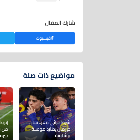
شارك المقال
فيسبوك
مواضيع ذات صلة
شرط جزائي مغر.. سان
إنري
جيرمان يطارد موهبة
من ق
برشلونة
جيرم