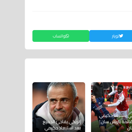
تويتر
واتساب
كي يستبعد حكيمي
ائمة باريس سان
إنريكي يفاجئ الجميع
ان
بعد استبعاد حكيمي