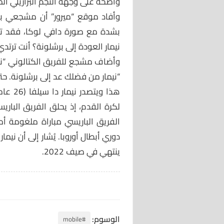
واضحة على وجهة النجم البرازيلي الم
وأفاد موقع “ميرور” أن مشجعي بر
بشدة مع صورة دافي لوكا، فقد تس
نيمار العودة إلى برشلونة؟ أنت ترتد
وأضاف مشجع للفريق الكتالوني “نيما
“نيمار من فضلك عد إلى برشلونة. حتى
هذا وي
دوري أبطال أوروبا. يُشار إلى أن نيم
ينتهي في صيف 2022.
الوسوم:
#mobile