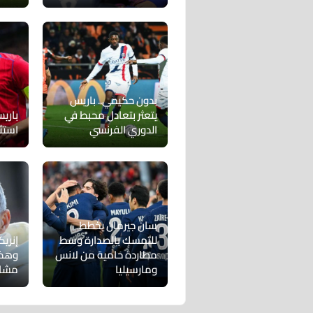
بدون حكيمي.. باريس
يتعثر بتعادل محبط في
باري
الدوري الفرنسي
استث
سان جيرمان يخطط
للتمسك بالصدارة وسط
إنريك
مطاردة حامية من لانس
وهذه
ومارسيليا
مشا