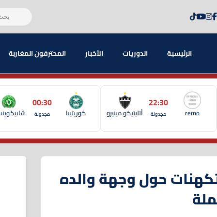
الرئيسية
الدوريات
الأخبار
المحترفون المغاربة
00:30
22:30
remo
أتليتيكو مينيرو
كوريتيبا
شابيكوين
مجدولة
مجدولة
تكهنات حول وجهة والده
ملة