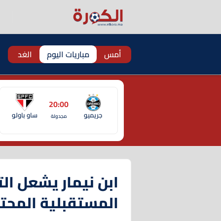
أمس
مباريات اليوم
الغد
20:00
جريميو
ساو باولو
مجدولة
ابن نيمار يشعل ال
المستقبلية المحت