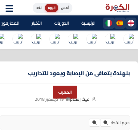
أمس
اليوم
الغد
الرئيسية
الدوريات
الأخبار
المحترفون المغا
بلهندة يتعافى من الإصابة ويعود للتداريب
المغرب
غيث إسلام
19 ديسمبر 2018
حجم الخط: