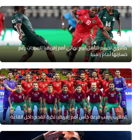
مالاوي تحسم التأهل لربع نهائي أمم إفريقيا للسيدات رغم
خسارتها أمام زامبيا
المغرب يترقب قرعة كأس أمم إفريقيا لكرة القدم داخل القاعة