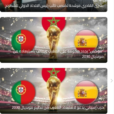
بشرى القادري مرشحة لمنصب نائب رئيس الاتحاد الدولي للشطرنج
“فوكس” يجدد هجومه على المغرب ويطالب باستبعاده من
مونديال 2030
حزب إسباني يدعو لاستبعاد المغرب من تنظيم مونديال 2030