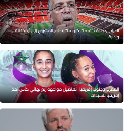
الدراجي: خلاف “فيفا” و”يويفا” يتجاوز المشروع إلى أزمة ثقة
وإدارة
المغرب وجنوب إفريقيا.. تفاصيل مواجهة ربع نهائي كأس أمم
إفريقيا للسيدات