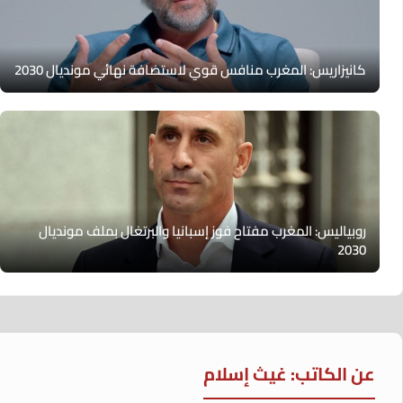
كانيزاريس: المغرب منافس قوي لاستضافة نهائي مونديال 2030
روبياليس: المغرب مفتاح فوز إسبانيا والبرتغال بملف مونديال
2030
عن الكاتب: غيث إسلام