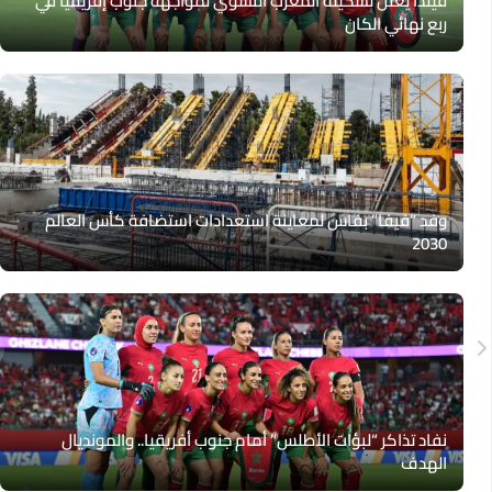
فيلدا يعلن تشكيلة المغرب النسوي لمواجهة جنوب إفريقيا في
ربع نهائي الكان
وفد “فيفا” بفاس لمعاينة استعدادات استضافة كأس العالم
2030
نفاد تذاكر “لبؤات الأطلس” أمام جنوب أفريقيا.. والمونديال
الهدف