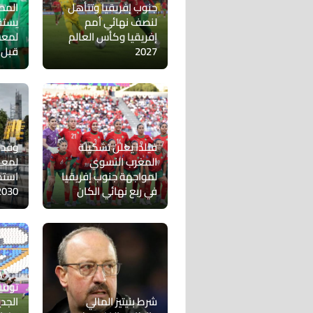
جنوب إفريقيا وتتأهل
المص
لنصف نهائي أمم
يستق
إفريقيا وكأس العالم
لمعس
2027
قبل 
فيلدا يعلن تشكيلة
وفد 
المغرب النسوي
لمعا
لمواجهة جنوب إفريقيا
استض
في ربع نهائي الكان
2030
توقي
شرط بنيتيز المالي