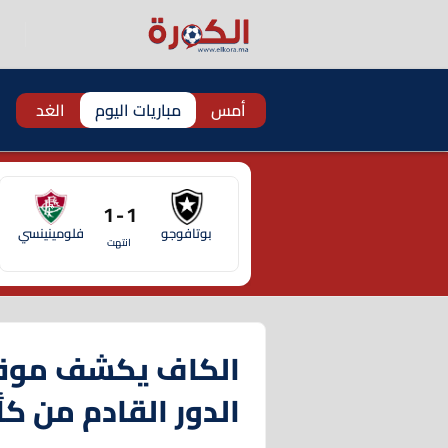
أمس
مباريات اليوم
الغد
1 - 1
بوتافوجو
فلومينينسي
انتهت
الكاف يكشف موقفه
الدور القادم من ك