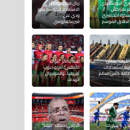
ري البورسعيدي
ريال مدريد يواصل
ر بمراكش
الاستعداد للموسم بفوز
كره التحضيري
ودي على
انطلاق الموسم
فيرينكفاروسي
“فيفا” بفاس
نفاد تذاكر “لبؤات
ينة استعدادات
الأطلس” أمام جنوب
افة كأس العالم
أفريقيا.. والمونديال
الهدف
ف مسؤول بالدفاع
الجديدي 4 مباريات
الدراجي: خلاف “فيفا”