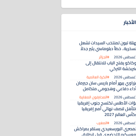
لأخبار
هنئة تبون لمنتخب السيدات تشعل
سخرية.. خطأ دبلوماسي يثير جدلاً
#الجزائر
كاكو يفتح الباب للانتقال إلى
نربخشة التركي
#الكرة العالمية
زراوي يبهر أمام باريس سان جيرمان
أداء دفاعي وهجومي متكامل
#المحترفون المغاربة
بؤات الأطلس تكتسح جنوب إفريقيا
تتأهل لنصف نهائي أمم إفريقيا
أس العالم 2027
#المغرب
لمصري البورسعيدي يستقر بمراكش
معسكره التحضيري قبل انطلاق