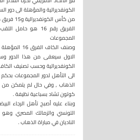
قرر الاتحاد الافريقي لكرة القدم 
من كأس ال
الفريق رقم 16 هو حا
المجموعات
وصنف الكاف ا
الاول سيعفى من هذا الدور وسي
الكونفديرالية وحسب تصنيف الكاف
الى التأهل لدور المجموعات بحكم ف
الذهاب , وفي حال لم يتمكن من ا
كوتون تشاد بسباعية نظيفة .
وبناء عليه أصبح تأهل الرجاء الب
التونسي والزمالك المصري وهو أم
الناديان في مباراة الذهاب .