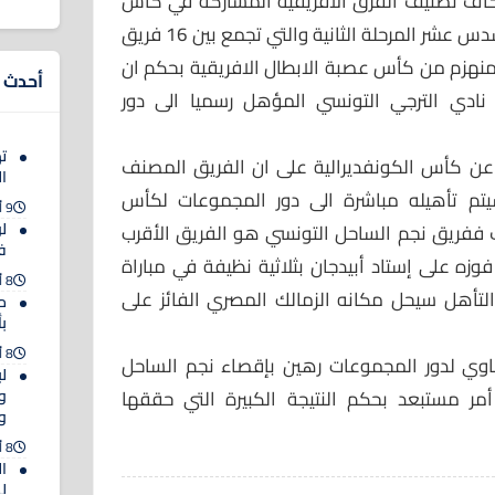
الكاف تصنيف الفرق الافريقية المشاركة في كأس
الكونفديرالية والمؤهلة الى دور السدس عشر المرحلة الثانية والتي تجمع بين 16 فريق
كونفديرالية و15 فريق منهزم من كأس عصبة الابطال الافريقية بحكم ان
أحدث ا
مل اللقب نادي الترجي التونسي المؤهل رسميا الى دور
ت
لفرق 16 المؤهلة عن كأس الكونفديرالية على ان الفريق المصنف
ال
تم تأهيله مباشرة الى دور المجموعات لكأس
9 أغسطس 2026
لو
 ففريق نجم الساحل التونسي هو الفريق الأقرب
ف
وزه على إستاد أبيدجان بثلاثية نظيفة في مباراة
8 أغسطس 2026
لتأهل سيحل مكانه الزمالك المصري الفائز على
م
ب
8 أغسطس 2026
يضاوي لدور المجموعات رهين بإقصاء نجم الساحل
ل
ر مستبعد بحكم النتيجة الكبيرة التي حققها
و
وك
8 أغسطس 2026
ا
ل