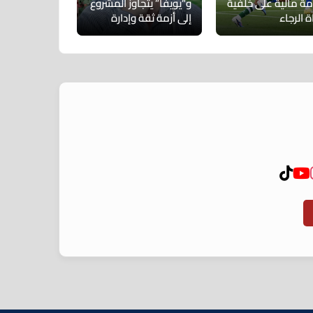
مة مالية على خلفية
و”يويفا” يتجاوز المشروع
ة الرجاء
إلى أزمة ثقة وإدارة