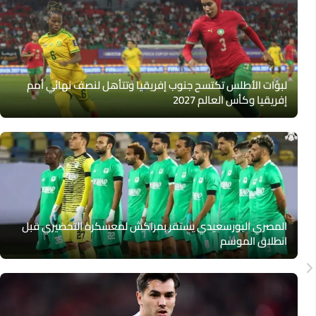
لبؤات الأطلس تكتسح جنوب إفريقيا وتتأهل لنصف نهائي أمم
إفريقيا وكأس العالم 2027
المصري البورسعيدي يستقر بمراكش لمعسكره التحضيري قبل
انطلاق الموسم