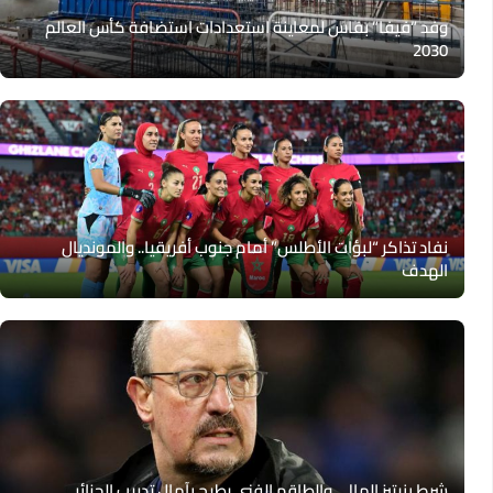
وفد “فيفا” بفاس لمعاينة استعدادات استضافة كأس العالم
2030
نفاد تذاكر “لبؤات الأطلس” أمام جنوب أفريقيا.. والمونديال
الهدف
شرط بنيتيز المالي والطاقم الفني يطيح بآمال تدريب الجزائر