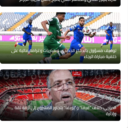
توقيف مسؤول بالدفاع الجديدي 4 مباريات وغرامة مالية على
خلفية مباراة الرجاء
الدراجي: خلاف “فيفا” و”يويفا” يتجاوز المشروع إلى أزمة ثقة
وإدارة