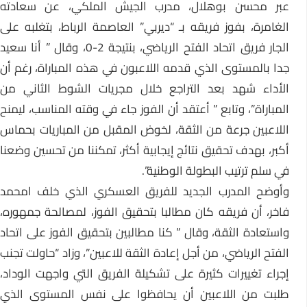
عبر محسن بوهلال، مدرب الجيش الملكي، عن سعادته
الغامرة، بفوز فريقه بـ “ديربي” العاصمة الرباط، بتغلبه على
الجار فريق اتحاد الفتح الرياضي، بنتيجة 2-0، وقال ” أنا سعيد
جدا بالمستوى الذي قدمه اللاعبون في هذه المباراة، رغم أن
الأداء شهد بعد التراجع خلال مجريات الشوط الثاني من
المباراة”، وتابع ” أعتقد أن الفوز جاء في وقته المناسب، ليمنح
اللاعبين جرعة من الثقة، لخوض المقبل من المباريات بحماس
أكبر، بهدف تحقيق نتائج إيجابية أكثر، تمكننا من تحسين وضعنا
في سلم ترتيب البطولة الوطنية”.
وأوضح المدرب الجديد للفريق العسكري الذي خلف امحمد
فاخر، أن فريقه كان مطالبا بتحقيق الفوز، لمصالحة جمهوره،
واستعادة الثقة، وقال ” كنا مطالبين بتحقيق الفوز على اتحاد
الفتح الرياضي، من أجل إعادة الثقة للاعبين”، وزاد “حاولت تجنب
إجراء تغييرات كثيرة على تشكيلة الفريق التي واجهت الوداد،
طلبت من اللاعبين أن يحافظوا على نفس المستوى الذي