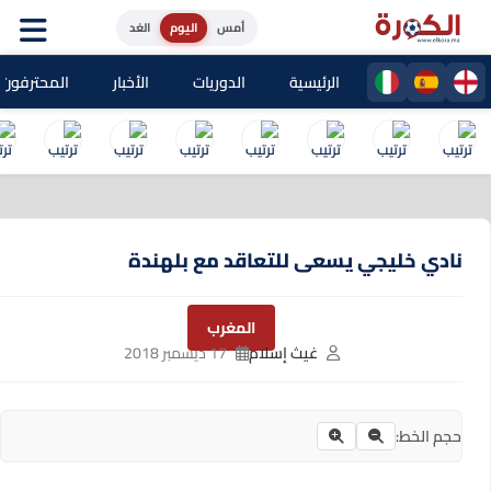
أمس
اليوم
الغد
الرئيسية
الدوريات
الأخبار
المحترفون المغا
نادي خليجي يسعى للتعاقد مع بلهندة
المغرب
غيث إسلام
17 ديسمبر 2018
حجم الخط: