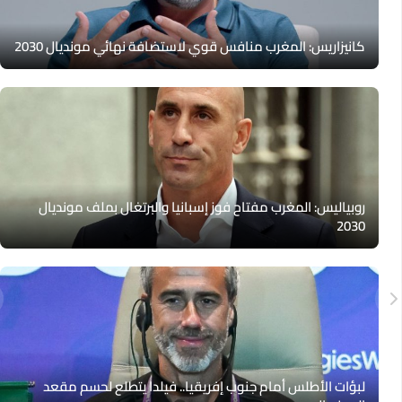
كانيزاريس: المغرب منافس قوي لاستضافة نهائي مونديال 2030
روبياليس: المغرب مفتاح فوز إسبانيا والبرتغال بملف مونديال
2030
لبؤات الأطلس أمام جنوب إفريقيا.. فيلدا يتطلع لحسم مقعد