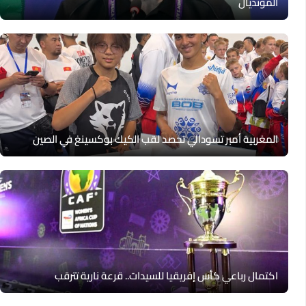
المونديال
المغربية أمبر تسودالي تحصد لقب الكيك بوكسينغ في الصين
اكتمال رباعي كأس إفريقيا للسيدات.. قرعة نارية تترقب