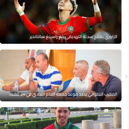
الزابيري يفتتح سجله التهديفي مع راسينغ سانتاندير
المغرب التطواني يحدد موعد جمعه العام العادي في 24 غشت