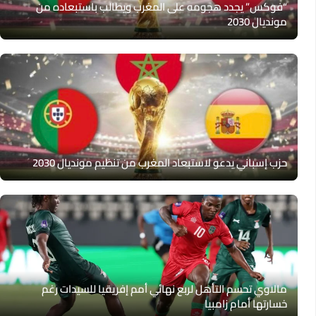
“فوكس” يجدد هجومه على المغرب ويطالب باستبعاده من
مونديال 2030
حزب إسباني يدعو لاستبعاد المغرب من تنظيم مونديال 2030
مالاوي تحسم التأهل لربع نهائي أمم إفريقيا للسيدات رغم
خسارتها أمام زامبيا