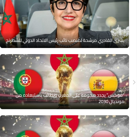
بشرى القادري مرشحة لمنصب نائب رئيس الاتحاد الدولي للشطرنج
“فوكس” يجدد هجومه على المغرب ويطالب باستبعاده من
مونديال 2030