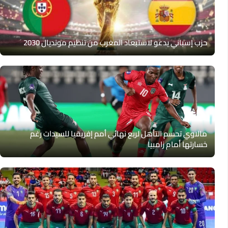
حزب إسباني يدعو لاستبعاد المغرب من تنظيم مونديال 2030
مالاوي تحسم التأهل لربع نهائي أمم إفريقيا للسيدات رغم
خسارتها أمام زامبيا