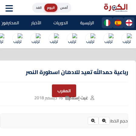
أمس
اليوم
الغد
الرئيسية
الدوريات
الأخبار
المحترفون المغا
رباعية حمدالله تعيد للادهان اسطورة النصر
المغرب
غيث إسلام
16 ديسمبر 2018
حجم الخط: