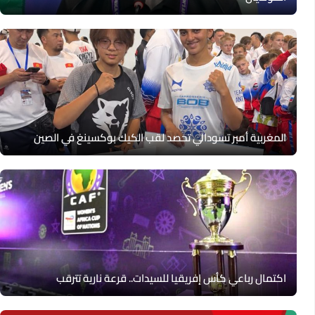
المغربية أمبر تسودالي تحصد لقب الكيك بوكسينغ في الصين
اكتمال رباعي كأس إفريقيا للسيدات.. قرعة نارية تترقب