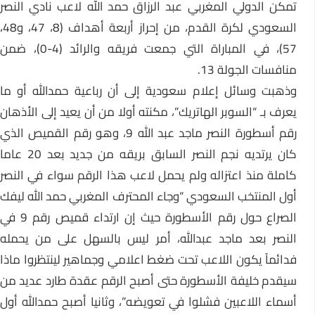
تمكن الدولي المغربي عبد الرزاق حمد الله لاعب نادي النصر
السعودي لكرة القدم، من إحراز أربعة أهداف (8، 47، و48،
57)، في المباراة التي جمعت فريقه والرائد (4-0)، ضمن
منافسات الجولة 13.
وذهبت وسائل إعلام سعودية إلى أن رباعية حمدالله أو ما
يعرف بـ “السوبر الهاتريك”، مكنته أولا من أن يعيد إلى الأذهان
رقم أسطورة النصر ماجد عبد الله 9، وهو رقم القميص الذي
كان يرتديه نجم النصر السابق بريقه من جديد بعد 20 عاما
كاملة منذ اعتزاله ولم يحمل لاعب هذا الرقم سواء في النصر
أول المنتخب السعودي “وجاء المحترف المغربي حمد الله ليفك
الصراع حول رقم الأسطورة حيث إن ارتداء قميص رقم 9 في
النصر بعد ماجد عبدالله، أمر ليس بالسهل على من يحمله
فدائماً يكون اللاعب تحت ضغط اعلامي وجماهير لينتظروا ماذا
سيقدم خليفة الأسطورة حتى أصبح الرقم عقدة طارد عديد من
أسماء اللاعبين فشلوا في تعويضه”، وثانيا أصبح حمدالله أول