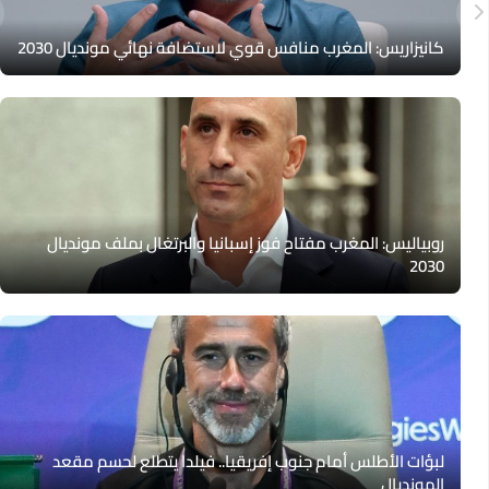
كانيزاريس: المغرب منافس قوي لاستضافة نهائي مونديال 2030
روبياليس: المغرب مفتاح فوز إسبانيا والبرتغال بملف مونديال
2030
لبؤات الأطلس أمام جنوب إفريقيا.. فيلدا يتطلع لحسم مقعد
المونديال