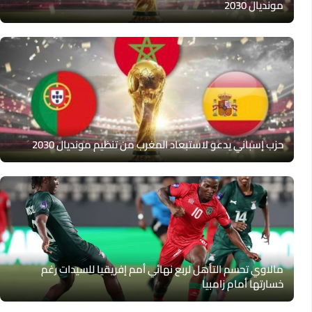
مونديال 2030
حزب إسباني يدعو لاستبعاد المغرب من تنظيم مونديال 2030
مالاوي تحسم التأهل لربع نهائي أمم إفريقيا للسيدات رغم
خسارتها أمام زامبيا