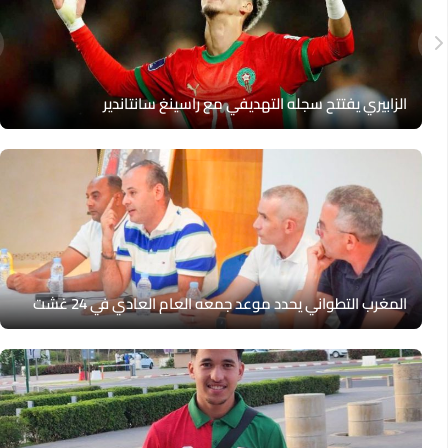
الزابيري يفتتح سجله التهديفي مع راسينغ سانتاندير
المغرب التطواني يحدد موعد جمعه العام العادي في 24 غشت