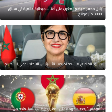
بلال محفوظ يضع المغرب على أعتاب ميدالية عالمية في سباق
3000 متر موانع
بشرى القادري مرشحة لمنصب نائب رئيس الاتحاد الدولي للشطرنج
“فوكس” يجدد هجومه على المغرب ويطالب باستبعاده من