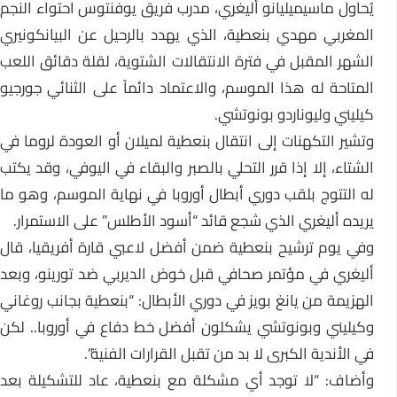
يُحاول ماسيميليانو أليغري، مدرب فريق يوفنتوس احتواء النجم
المغربي مهدي بنعطية، الذي يهدد بالرحيل عن البيانكونيري
الشهر المقبل في فترة الانتقالات الشتوية، لقلة دقائق اللعب
المتاحة له هذا الموسم، والاعتماد دائماً على الثنائي جورجيو
كيليني وليوناردو بونوتشي.
وتشير التكهنات إلى انتقال بنعطية لميلان أو العودة لروما في
الشتاء، إلا إذا قرر التحلي بالصبر والبقاء في اليوفي، وقد يكتب
له التتوج بلقب دوري أبطال أوروبا في نهاية الموسم، وهو ما
يريده أليغري الذي شجع قائد “أسود الأطلس” على الاستمرار.
وفي يوم ترشيح بنعطية ضمن أفضل لاعبي قارة أفريقيا، قال
أليغري في مؤتمر صحافي قبل خوض الديربي ضد تورينو، وبعد
الهزيمة من يانغ بويز في دوري الأبطال: “بنعطية بجانب روغاني
وكيليني وبونوتشي يشكلون أفضل خط دفاع في أوروبا.. لكن
في الأندية الكبرى لا بد من تقبل القرارات الفنية”.
وأضاف: “لا توجد أي مشكلة مع بنعطية، عاد للتشكيلة بعد