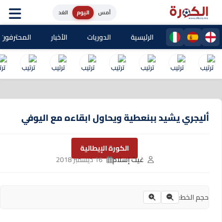
أمس
اليوم
الغد
الرئيسية
الدوريات
الأخبار
المحترفون المغا
أليجري يشيد ببنعطية ويحاول ابقاءه مع اليوفي
الكورة الإيطالية
غيث إسلام
16 ديسمبر 2018
حجم الخط: