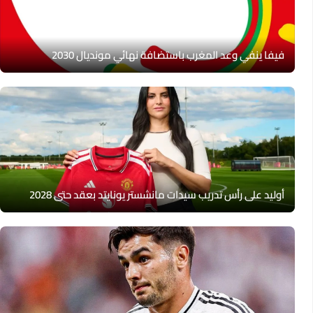
فيفا ينفي وعد المغرب باستضافة نهائي مونديال 2030
أوليد على رأس تدريب سيدات مانشستر يونايتد بعقد حتى 2028