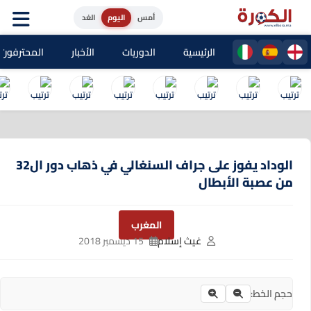
أمس
اليوم
الغد
الرئيسية
الدوريات
الأخبار
المحترفون المغا
الوداد يفوز على جراف السنغالي في ذهاب دور ال32
من عصبة الأبطال
المغرب
غيث إسلام
15 ديسمبر 2018
حجم الخط: