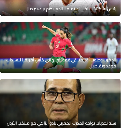
رئيس بشكتاش ينفي اهتمام النادي بضم براهيم دياز
المغرب وجنوب أفريقيا في قمة ربع نهائي كأس أفريقيا للسيدات:
موعد وتفاصيل
ستة تحديات تواجه المدرب المغربي بادو الزاكي مع منتخب الأردن