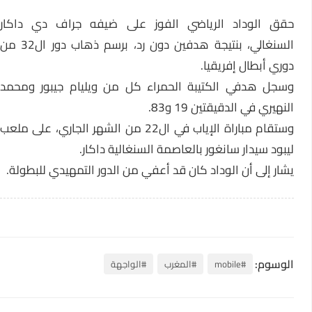
حقق الوداد الرياضي الفوز على ضيفه جراف دي داكار
السنغالي، بنتيجة هدفين دون رد، برسم ذهاب دور ال32 من
دوري أبطال إفريقيا.
وسجل هدفي الكتيبة الحمراء كل من ويليام جيبور ومحمد
النهيري في الدقيقتين 19 و83.
وستقام مباراة الإياب في ال22 من الشهر الجاري، على ملعب
ليبود سيدار سانغور بالعاصمة السنغالية داكار.
يشار إلى أن الوداد كان قد أعفي من الدور التمهيدي للبطولة.
الوسوم:
#mobile
#المغرب
#الواجهة