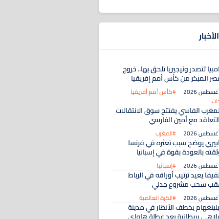
لأخبار
مبيا تتصدر ونيجيريا تلحق بها.. خروج
صر المبكر من كأس أمم إفريقيا
#كأس أمم أفريقيا
ات
لمغرب الفاسي يفتتح سوق الانتقالات
التعاقد مع أمين الفارسي
#المغرب
ابيري يوضح سبب تعثره في فرنسا
ثقته بالعودة بقوة في إسبانيا
#إسبانيا
فيفا يعيد ترتيب أوراقه في الرباط
قب سحب مشروع جدلي
#الكرة العالمية
يلينغهام يخطف الأنظار في مدينة
لاهي بريطانية بعد عطلة هاواي