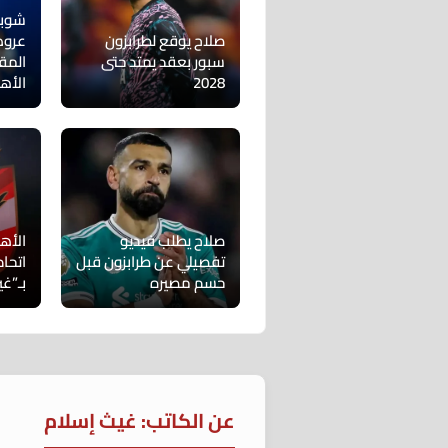
شوبي
صلاح يوقع لطرابزون
عروض
سبور بعقد يمتد حتى
المق
2028
الأه
صلاح يطلب فيديو
الأهل
تفصيلي عن طرابزون قبل
اتحا
حسم مصيره
بـ”غي
عن الكاتب: غيث إسلام