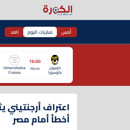
أمس
مباريات اليوم
الغد
16:00
كوبيون
Universitatea
مجدولة
بالوسورا
Craiova
اعتراف أرجنتيني يثي
أخطأ أمام مصر