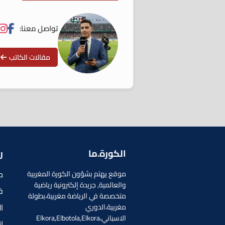
تواصل معنا:
مقالات الكاتب
الكورة.ما
ر
م
موقع يهتم بشؤون الكورة المغربية
والعالمية, جريدة إلكترونية رياضية
ف
متخصصة في الرياضة مغربية،بطولة
ا
مغربية،الدوري
الاسباني،Elkora,Elbotola,Elkora
إ