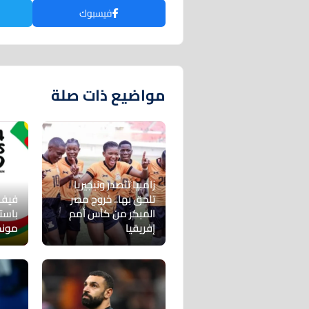
فيسبوك
مواضيع ذات صلة
زامبيا تتصدر ونيجيريا
تلحق بها.. خروج مصر
فيفا
المبكر من كأس أمم
باست
إفريقيا
مونديا