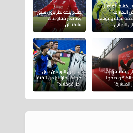
ر يكشف تفاصيل
 الاحتراف
صلاح يتجه لطرابزون سبور
دمة لنجله وموقف
بعد تعثر مفاوضات
لي النهائي
بشكتاش
ي ينتقد قرارات
جدل في الأرجنتين حول
د الكرة ويصفها
موقف مارتينيز من لافتة
ر المبشرة”
“جزر فوكلاند”