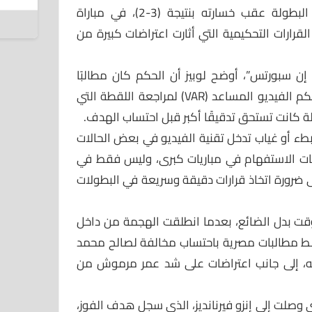
وودّع المنتخب المصري منافسات البطولة عقب خسارته بنتيجة (3-2)، في مباراة
5 أغسطس 2026
قرارات التحكيمية التي أثارت اعتراضات كبيرة من
ي إن سبورتس”، أوضح لوبيز أن الحكم كان مطالبًا
بإيقاف اللعب والعودة إلى تقنية حكم الفيديو المساعد (VAR) لمراجعة اللقطة التي
الة كانت تستحق تدقيقًا أكبر قبل احتساب الهدف.
بطء أو غياب تدخل تقنية الفيديو في بعض الحالات
امات الاستفهام في مباريات كبرى، وليس فقط في
ى ضرورة اتخاذ قرارات دقيقة وسريعة في البطولات
لوقت بدل الضائع، بعدما انطلقت الهجمة من داخل
وسط مطالبات مصرية باحتساب مخالفة لصالح محمد
، إلى جانب اعتراضات على شد عمر مرموش من
 وصلت إلى إنزو فيرنانديز، الذي سجل هدف الفوز،