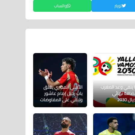
تويتر
واتساب
 ينفي وعد المغرب
الأهلي المصري يغلق
ضافة نهائي
باب رحيل إمام عاشور
ل 2030
ويُبقي على المفاوضات