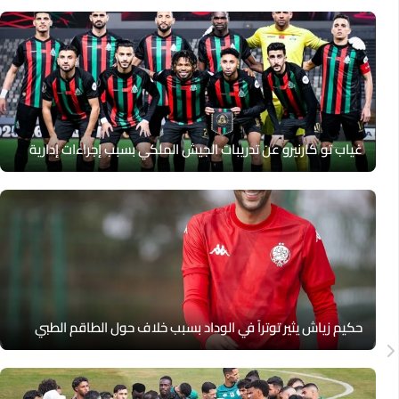
غياب تو كارنيرو عن تدريبات الجيش الملكي بسبب إجراءات إدارية
حكيم زياش يثير توتراً في الوداد بسبب خلاف حول الطاقم الطبي