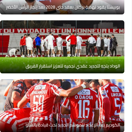
بوبيستا يقود نهضة بركان بعقد حتى 2028 بعد إنجاز الرأس الأخضر
الوداد يتجه لتجديد عقدي نجميه لتعزيز استقرار الفريق
الكوديم يبدأ الإعداد للموسم الجديد تحت قيادة باتشاو