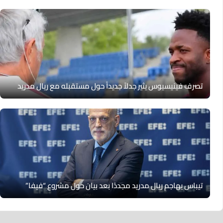
تصرف فينيسيوس يثير جدلاً جديداً حول مستقبله مع ريال مدريد
تيباس يهاجم ريال مدريد مجددًا بعد بيان حول مشروع “فيفا”