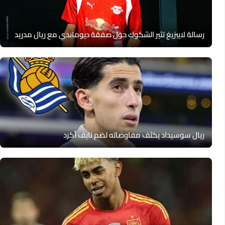
رسالة لايبزيغ تثير الشكوك حول صفقة ديوماندي مع ريال مدريد
ريال سوسيداد يكثف مفاوضاته لضم نايف أكرد