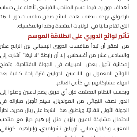
أهداف دون رد، فيما حسم المنتخب الفرنسي تأهله على حساب
باراغواي بهدف نظيف. هذه النتائج ضمن منافسات دور الـ 16
التي تقام حاليًا في الولايات المتحدة وكندا والمكسيك.
تأثير لوائح الدوري على انطلاقة الموسم
من المقرر أن تبدأ منافسات الدوري الإسباني بين الرابع عشر
والسادس عشر من أغسطس، إلا أن رابطة “لا ليغا” أشارت إلى
إمكانية تأجيل بعض المباريات في الجولة الافتتاحية. وتمنح
اللوائح المعمول بها اللاعبين الدوليين فترة راحة كافية بعد
انتهاء مشاركاتهم في كأس العالم.
وبحسب النظام المعتمد، فإن أي فريق يضم لاعبين وصلوا إلى
الدور نصف النهائي من المونديال، سيتم تأجيل مباراته في
الجولة الأولى تلقائيًا. وينطبق هذا الشرط على ريال مدريد، نظراً
لاحتمال مشاركة لاعبين بارزين مثل إبراهيم دياز مع منتخب
المغرب، وكيليان مبابي، أوريلين تشواميني، وإبراهيما كوناتي