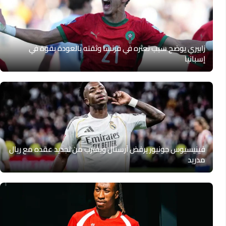
زابيري يوضح سبب تعثره في فرنسا وثقته بالعودة بقوة في
إسبانيا
فينيسيوس جونيور يرفض آرسنال ويقترب من تجديد عقده مع ريال
مدريد