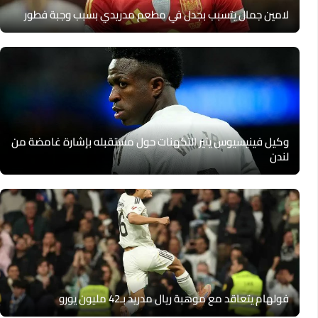
لامين جمال يتسبب بجدل في مطعم مدريدي بسبب وجبة فطور
وكيل فينيسيوس يثير التكهنات حول مستقبله بإشارة غامضة من
لندن
فولهام يتعاقد مع موهبة ريال مدريد بـ42 مليون يورو