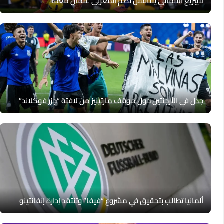
لايبزيغ الألماني يتنافس لضم المغربي عثمان معمّا
جدل في الأرجنتين حول موقف مارتينيز من لافتة “جزر فوكلاند”
ألمانيا تطالب بتحقيق في مشروع “فيفا” وتنتقد إدارة إنفانتينو