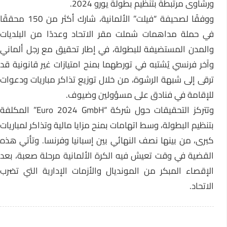
ورشاوى مرتبطة بتنظيم بطولة يورو 2024.
ووفقًا لصحيفة “فيلت” الألمانية، شارك أكثر من 150 محققًا
في حملة مداهمات شملت مقر الاتحاد وعددًا من البلديات
والمدن المستضيفة للبطولة، في إطار تحقيق مع رجل ألماني
وآخر فرنسي يُشتبه في تورطهما بمنح امتيازات غير قانونية قد
ترقى إلى شبهة الرشوة، من خلال توزيع تذاكر مباريات ودعوات
للإقامة في فنادق على مسؤولين وضيوف.
وتتركز التحقيقات حول شركة “Euro 2024 GmbH” المكلفة
بتنظيم البطولة، وسط اتهامات بمنح مزايا مالية وتذاكر لمباريات
كبرى، من بينها نصف النهائي بين إسبانيا وفرنسا. وتأتي هذه
القضية في وقت تعيش فيه الكرة الألمانية مرحلة صعبة، بعد
الإقصاء المبكر من المونديال والأزمات الإدارية التي تضرب
الاتحاد.