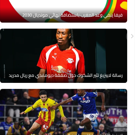
فيفا ينفي وعد المغرب باستضافة نهائي مونديال 2030
رسالة لايبزيغ تثير الشكوك حول صفقة ديوماندي مع ريال مدريد