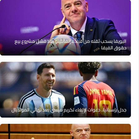
اليويفا يسحب ثقته من قيادة إنفانتينو بعد فشل مشروع بيع
حقوق الفيفا
جدل بإسبانيا.. دعوات لإلغاء تكريم ميسي بعد نهائي المونديال