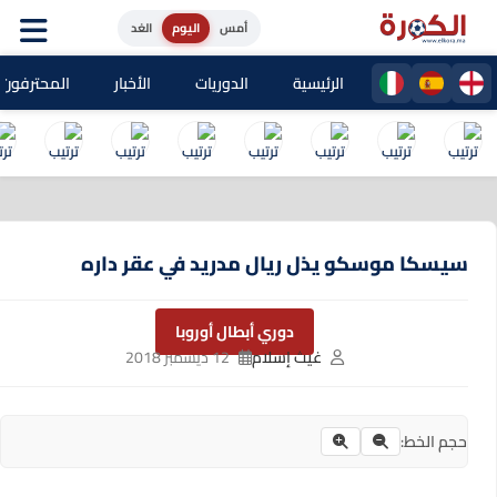
أمس
اليوم
الغد
الرئيسية
الدوريات
الأخبار
المحترفون المغا
سيسكا موسكو يذل ريال مدريد في عقر داره
دوري أبطال أوروبا
غيث إسلام
12 ديسمبر 2018
حجم الخط: