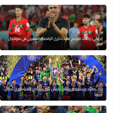
إنريكي: ركلات الترجيح تعيد ذكرى الإقصاء المغربي في مونديال
قطر
ريال مدريد وبرشلونة يهنئان باريس سان جيرمان بلقب دوري أبطال
أوروبا