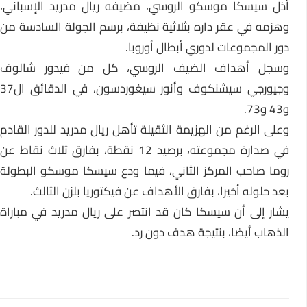
أذل سيسكا موسكو الروسي، مضيفه ريال مدريد الإسباني،
وهزمه في عقر داره بثلاثية نظيفة، برسم الجولة السادسة من
دور المجموعات لدوري أبطال أوروبا.
وسجل أهداف الضيف الروسي، كل من فيدور شالوف
وجيورجي سيشنكوف وأنور سيغوردسون، في الدقائق ال37
و43 و73.
وعلى الرغم من الهزيمة الثقيلة تأهل ريال مدريد للدور القادم
في صدارة مجموعته، برصيد 12 نقطة، بفارق ثلاث نقاط عن
روما صاحب المركز الثاني، فيما ودع سيسكا موسكو البطولة
بعد حلوله أخيرا، بفارق الأهداف عن فيكتوريا بلزن الثالث.
يشار إلى أن سيسكا كان قد انتصر على ريال مدريد في مباراة
الذهاب أيضا، بنتيجة هدف دون رد.