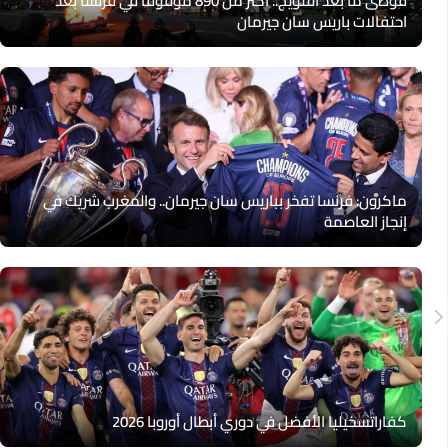
فوضى ما بعد التتويج.. أكثر من 890 موقوفاً في فرنسا بعد
احتفالات باريس سان جيرمان
ماكرون: فرنسا تفخر بباريس سان جيرمان.. والمغرب شريك في
إنجاز العاصمة
كفاراتسخيليا الأفضل في دوري أبطال أوروبا 2026