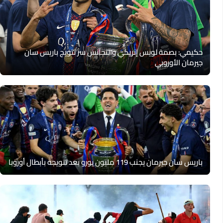
حكيمي: بصمة لويس إنريكي والتجانس سر تتويج باريس سان
جيرمان الأوروبي
باريس سان جيرمان يجنب 119 مليون يورو بعد تتويجه بأبطال أوروبا