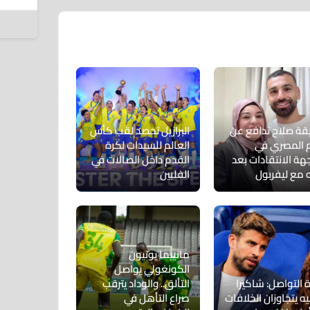
5 أغسطس 2026
ة صلاح تدافع عن
البرازيل تحصد لقب كأس
م المصري في
العالم للسيدات لكرة
هة الانتقادات بعد
القدم داخل الصالات في
ه مع ليفربول
الفلبين
مانييما يونيون
الكونغولي يواصل
 التواصل: شاكيرا
التألق.. والوداد يترقب
ه يتجاوزان الخلافات
صراع التأهل في