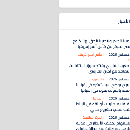
لأخبار
مبيا تتصدر ونيجيريا تلحق بها.. خروج
صر المبكر من كأس أمم إفريقيا
#كأس أمم أفريقيا
ات
لمغرب الفاسي يفتتح سوق الانتقالات
التعاقد مع أمين الفارسي
#المغرب
ابيري يوضح سبب تعثره في فرنسا
ثقته بالعودة بقوة في إسبانيا
#إسبانيا
فيفا يعيد ترتيب أوراقه في الرباط
قب سحب مشروع جدلي
#الكرة العالمية
يلينغهام يخطف الأنظار في مدينة
لاهي بريطانية بعد عطلة هاواي