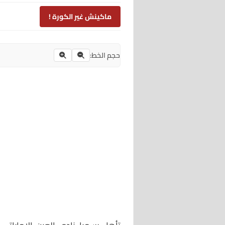
ماكينش غير الكورة !
حجم الخط: