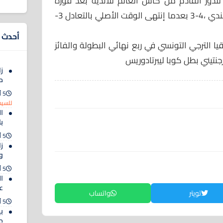
للدور القادم من كأس العالم للاندية بعد فوزه
بركلات الترجيح على ويلنغتون النيوزيلندي ،4-3 بعدما إنتهى الوقت الأصلي بالتعادل 3-
أحدث ا
يا الترجي التونسي في ربع نهائي البطولة والفائز
جنتيني بطل كوبا ليبرتادوريس
زا
م
5 أغسطس 2026
للسيد
ا
ب
5 أغسطس 2026
ز
و
5 أغسطس 2026
ال
ع
تويتر
واتساب
5 أغسطس 2026
ب
م