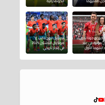
جل طفليهما
الكونفدرالية
ة ديوغو جوتا تحيي
البرتغال تتوج بلقب
 مؤثرة في عيد
مونديال الناشئين 2025
 ابنتهما الأول
في إنجاز تاريخي