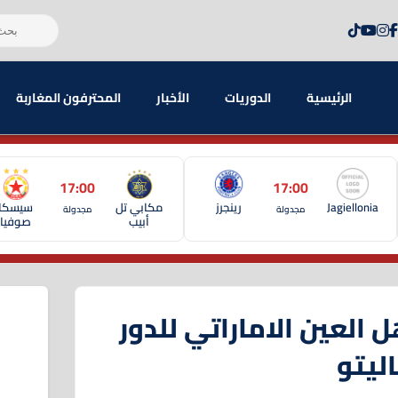
الرئيسية
الدوريات
الأخبار
المحترفون المغاربة
17:00
17:00
Jagiellonia
رينجرز
مكابي تل
سيسكا
مجدولة
مجدولة
أبيب
صوفيا
 العين الاماراتي للدور
ليتو