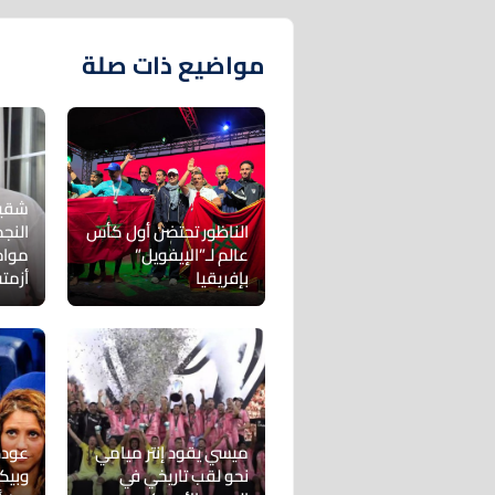
مواضيع ذات صلة
شقيق
الناظور تحتضن أول كأس
النج
عالم لـ”الإيفويل”
مواج
بإفريقيا
أزمت
ميسي يقود إنتر ميامي
عودة
نحو لقب تاريخي في
وبيكي