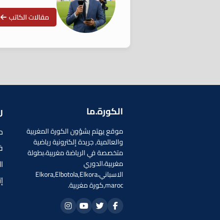
مقالات الكاتب
الكورة.ما
ر
م
موقع يهتم بشؤون الكورة المغربية
والعالمية, جريدة إلكترونية رياضية
ف
متخصصة في الرياضة مغربية،بطولة
ا
مغربية،الدوري
الاسباني،Elkora,Elbotola,Elkora
إ
maroc,كورة مغربية.