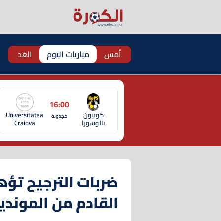
أمس
مباريات اليوم
الغد
16:00
كوبيون
Universitatea
مجدولة
بالوسورا
Craiova
ضربات الترجيح تؤهل
القادم من المونديا