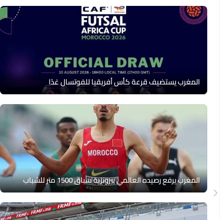
المغرب يستضيف قرعة كأس أفريقيا للفوتسال غدًا
المغرب يرفع رصيده العالمي ببرونزية سباق 1500 متر للشباب