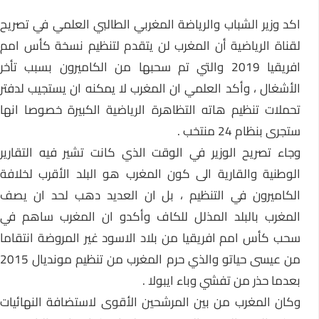
اكد وزير الشباب والرياضة المغربي الطالبي العلمي في تصريح
لقناة الرياضية أن المغرب لن يتقدم لتنظيم نسخة كأس امم
افريقيا 2019 والتي تم سحبها من الكاميرون بسبب تأخر
الأشغال ، وأكد العلمي ان المغرب لا يمكنه ان يستجيب لدفتر
تحملات تنظيم هاته التظاهرة الرياضية الكبيرة خصوصا انها
ستجرى بنظام 24 منتخب .
وجاء تصريح الوزير في الوقت الذي كانت تشير فيه التقارير
الوطنية والقارية الى كون المغرب هو البلد الأقرب لخلافة
الكاميرون في التنظيم ، بل ان العديد دهب لحد ان يصف
المغرب بالبلد المذلل للكاف وأكدو ان المغرب ساهم في
سحب كأس امم افريقيا من بلاد الاسود غير المروضة انتقاما
من عيسى حياتو والذي حرم المغرب من تنظيم مونديال 2015
بعدما حذر من تفشي وباء ايبولا .
وكان المغرب من بين المرشحين الأقوى لاستضافة النهائيات