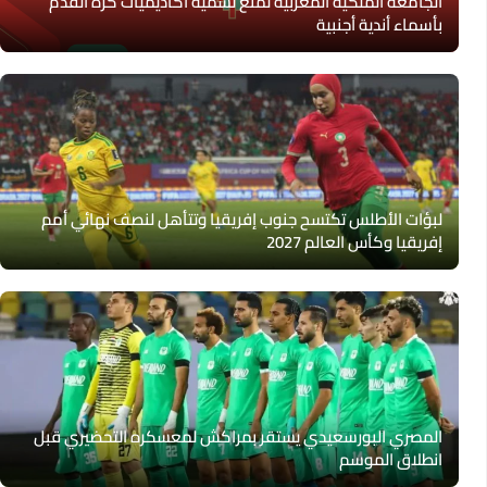
الجامعة الملكية المغربية تمنع تسمية أكاديميات كرة القدم
بأسماء أندية أجنبية
لبؤات الأطلس تكتسح جنوب إفريقيا وتتأهل لنصف نهائي أمم
إفريقيا وكأس العالم 2027
المصري البورسعيدي يستقر بمراكش لمعسكره التحضيري قبل
انطلاق الموسم