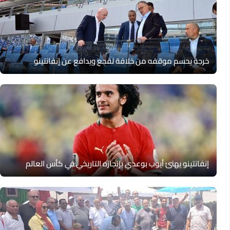
خرجة يحسم موقفه من خلافة لقجع ويدافع عن إنفانتينو
إنفانتينو يهنئ أيوب بوعدي بإنجازه التاريخي في كأس العالم