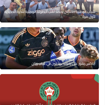
شباب الوطنية طانطان يحصد لقب البطولة الوطنية للكرة الحديدية
لأول مرة
أياكس يفوز على زفوله بهدفين في غياب وزان