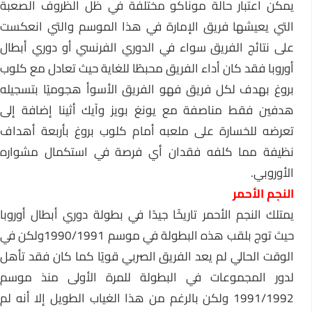
يمكن اعتبار حالة موناكو مختلفة في ظل الظروف الصعبة
التي يعيشها فريق الإمارة في هذا الموسم والتي انعكست
على نتائج الفريق سواء في الدوري الفرنسي أو دوري أبطال
أوروبا فقد كان أداء الفريق محبطًا للغاية حيث تعادل مع كلوب
بروغ بهدف لكل فريق فهو الفريق الأسوأ هجوميًا بتسجيله
هدفين فقط مناصفة مع يونغ بويز وآيك أثينا إضافة إلى
تعرضه للخسارة على ملعبه أمام كلوب بروغ بأربعة أهداف
نظيفة مما كلفه فقدان أي فرصة في استكمال مشواره
الأوروبي.
النجم الأحمر
يمتلك النجم الأحمر تاريخًا جيدًا في بطولة دوري أبطال أوروبا
حيث توج بلقب هذه البطولة في موسم 1990/1991ولكن في
الوقت الحالي لم يعد الفريق الصربي قويًا كما كان فقد تأهل
لدور المجموعات في البطولة للمرة الأولى منذ موسم
1991/1992 ولكن بالرغم من هذا الغياب الطويل إلا أنه لم