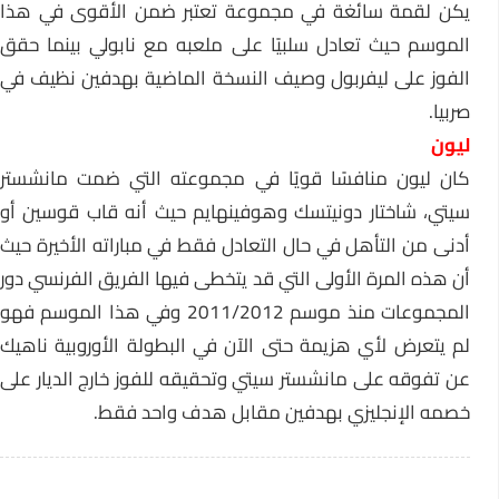
يكن لقمة سائغة في مجموعة تعتبر ضمن الأقوى في هذا
الموسم حيث تعادل سلبيًا على ملعبه مع نابولي بينما حقق
الفوز على ليفربول وصيف النسخة الماضية بهدفين نظيف في
صربيا.
ليون
كان ليون منافسًا قويًا في مجموعته التي ضمت مانشستر
سيتي، شاختار دونيتسك وهوفينهايم حيث أنه قاب قوسين أو
أدنى من التأهل في حال التعادل فقط في مباراته الأخيرة حيث
أن هذه المرة الأولى التي قد يتخطى فيها الفريق الفرنسي دور
المجموعات منذ موسم 2011/2012 وفي هذا الموسم فهو
لم يتعرض لأي هزيمة حتى الآن في البطولة الأوروبية ناهيك
عن تفوقه على مانشستر سيتي وتحقيقه للفوز خارج الديار على
خصمه الإنجليزي بهدفين مقابل هدف واحد فقط.