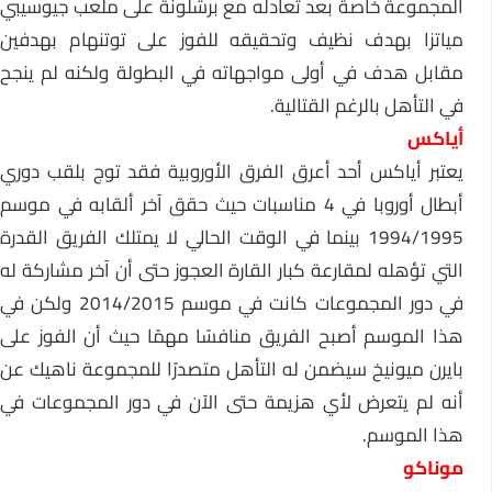
المجموعة خاصة بعد تعادله مع برشلونة على ملعب جيوسيبي
مياتزا بهدف نظيف وتحقيقه للفوز على توتنهام بهدفين
مقابل هدف في أولى مواجهاته في البطولة ولكنه لم ينجح
في التأهل بالرغم القتالية.
أياكس
يعتبر أياكس أحد أعرق الفرق الأوروبية فقد توج بلقب دوري
أبطال أوروبا في 4 مناسبات حيث حقق آخر ألقابه في موسم
1994/1995 بينما في الوقت الحالي لا يمتلك الفريق القدرة
التي تؤهله لمقارعة كبار القارة العجوز حتى أن آخر مشاركة له
في دور المجموعات كانت في موسم 2014/2015 ولكن في
هذا الموسم أصبح الفريق منافسًا مهمًا حيث أن الفوز على
بايرن ميونيخ سيضمن له التأهل متصدرًا للمجموعة ناهيك عن
أنه لم يتعرض لأي هزيمة حتى الآن في دور المجموعات في
هذا الموسم.
موناكو