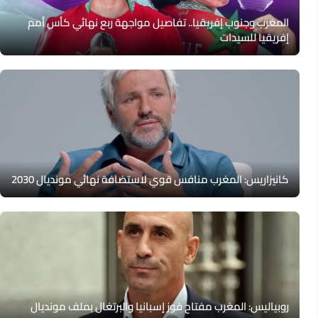
المغرب وجنوب إفريقيا.. تفاصيل مواجهة ربع نهائي كأس أمم
إفريقيا للسيدات
كانيزاريس: المغرب منافس قوي لاستضافة نهائي مونديال 2030
روبياليس: المغرب مفتاح فوز إسبانيا والبرتغال بملف مونديال