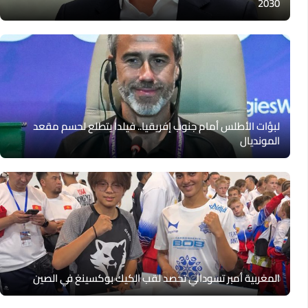
2030
لبؤات الأطلس أمام جنوب إفريقيا.. فيلدا يتطلع لحسم مقعد
المونديال
المغربية أمبر تسودالي تحصد لقب الكيك بوكسينغ في الصين