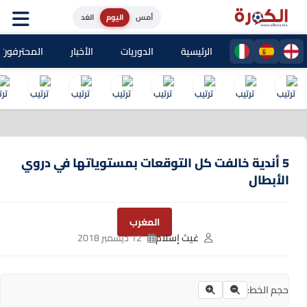
أمس
اليوم
الغد
الرئيسية
الدوريات
الأخبار
المحترفون المغا
5 أندية خالفت كل التوقعات بمستوياتها في دروي
الأبطال
المغرب
غيث إسلام
12 ديسمبر 2018
حجم الخط: