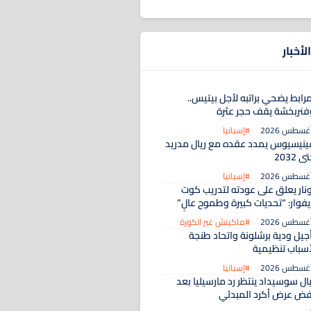
لأخبار
رابط يضحي براتبه لأجل بيتيس..
فنربخشة يقف حجر عثرة
#إسبانيا
ينيسيوس يمدد عقده مع ريال مدريد
ى 2032
#إسبانيا
ونار يعلق على عودته لتدريب كوت
يفوار: “تحديات كبيرة وطموح عالٍ”
#ماكينش غير الكورة
أجيل ودية برشلونة واتحاد طنجة
أسباب تنظيمية
#إسبانيا
ال سوسيداد ينتظر رد مارسيليا بعد
فض عرض أكرد المبدئي