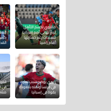
مالاوي تحسم التأهل
لربع نهائي أمم إفريقيا
المغ
للسيدات رغم خسارتها
كأس 
أمام زامبيا
القد
زابيري يوضح سبب تعثره
الفيف
في فرنسا وثقته بالعودة
في ا
بقوة في إسبانيا
مشرو