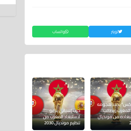
6 أغسطس 2026
تويتر
واتساب
س” يجدد هجومه
المغرب ويطالب
حزب إسباني يدعو
بعاده من مونديال
لاستبعاد المغرب من
تنظيم مونديال 2030