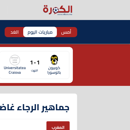
أمس
مباريات اليوم
الغد
1 - 1
كوبيون
Universitatea
انتهت
بالوسورا
Craiova
جماهير الرجاء غاضب
المغرب