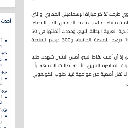
اوي طرحت تذاكر مباراة الإسماعيلي المصري، والتي
أحدث ا
لثامنة مساء، بملعب محمد الخامس بالدار البيضاء،
ضمن إياب ثمن نهائي كأس زايد للأندية العربية البطلة، للبيع، وحددت أثمنتها في 50
درهما للمدرجات المكشوفة، و100 درهم للمنصة الجانبية، و300 درهم للمنصة
أم
و
6 أغسطس 2026
 إذ أن أغلب نقاط البيع، أمس الاثنين شهدت طلبا
ف
ات المناصرة للفريق الأخضر طالبت الجماهير بأن
حت
6 أغسطس 2026
اة لا تقل أهمية عن مواجهة فيتا كلوب الكونغولي،
ر
د
6 أغسطس 2026
ت
ل
6 أغسطس 2026
ري
ر