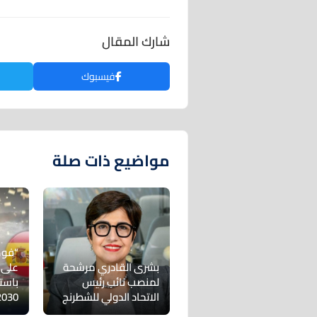
شارك المقال
فيسبوك
مواضيع ذات صلة
“فوك
بشرى القادري مرشحة
على 
لمنصب نائب رئيس
باست
الاتحاد الدولي للشطرنج
2030