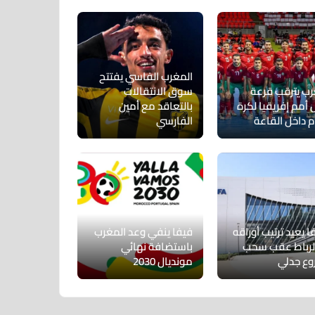
المغرب الفاسي يفتتح
رب يترقب قرعة
سوق الانتقالات
أمم إفريقيا لكرة
بالتعاقد مع أمين
م داخل القاعة
الفارسي
ا يعيد ترتيب أوراقه
فيفا ينفي وعد المغرب
لرباط عقب سحب
باستضافة نهائي
ع جدلي
مونديال 2030