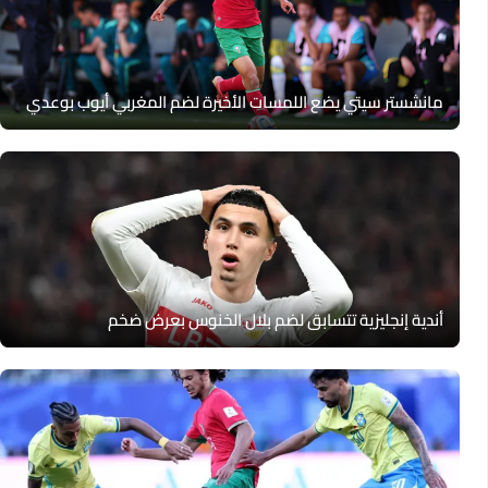
مانشستر سيتي يضع اللمسات الأخيرة لضم المغربي أيوب بوعدي
أندية إنجليزية تتسابق لضم بلال الخنوس بعرض ضخم