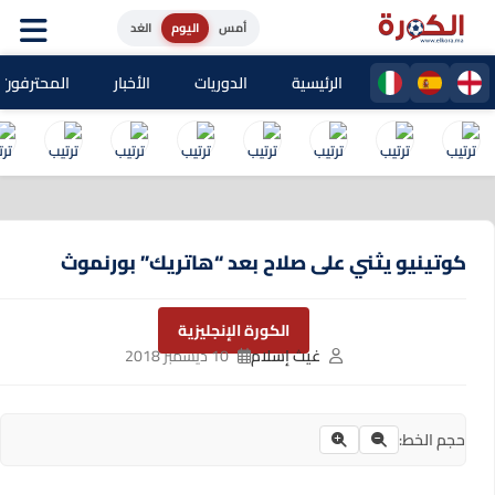
أمس
اليوم
الغد
الرئيسية
الدوريات
الأخبار
المحترفون المغا
كوتينيو يثني على صلاح بعد “هاتريك” بورنموث
الكورة الإنجليزية
غيث إسلام
10 ديسمبر 2018
حجم الخط: