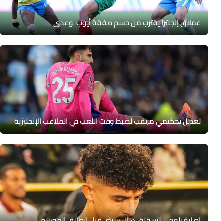
عملاق إنجلترا يقترب من حسم صفقة أيوب بوعدي
تعديل تحكيمي مرتقب لضبط وقت اللعب في الملاعب الإنجليزية
إصابة بلومي تثير قلق هال سيتي قبل انطلاق الموسم