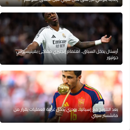
أرسنال يدخل السباق.. اهتمام إنجليزي مفاجئ بفينيسيوس
جونيور
بعد التتويج مع إسبانيا.. رودري يدخل غرفة العمليات بقرار من
مانشستر سيتي