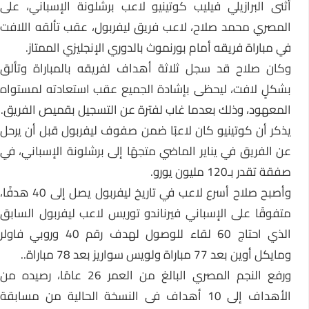
أثنى البرازيلي فيليب كوتينيو لاعب برشلونة الإسباني، على
المصري محمد صلاح، لاعب فريق ليفربول، عقب تألقه اللافت
في مباراة فريقه أمام بورنموث بالدوري الإنجليزي الممتاز.
وكان صلاح قد سجل ثلاثة أهداف لفريقه بالمباراة وتألق
بشكلٍ لافت، ليحظى بإشادة الجميع عقب استعادته لمستواه
المعهود، وذلك بعدما غاب لفترة عن التسجيل بقميص الفريق.
يذكر أن كوتينيو كان لاعبًا ضمن صفوف ليفربول قبل أن يرحل
عن الفريق في يناير الماضي متجهًا إلى برشلونة الإسباني، في
صفقة تقدر بـ120 مليون يورو.
وأصبح صلاح أسرع لاعب في تاريخ ليفربول يصل إلى 40 هدفًا،
متفوقًا على الإسباني فيرناندو توريس لاعب ليفربول السابق
الذي احتاج 60 لقاء للوصول لهدف رقم 40 وروبي فاولر
ومايكل أوين بعد 77 مباراة ولويس سواريز بعد 78 مباراة..
ورفع النجم المصري البالغ من العمر 26 عامًا، رصيده من
الأهداف إلى 10 أهداف فى النسخة الحالية من مسابقة