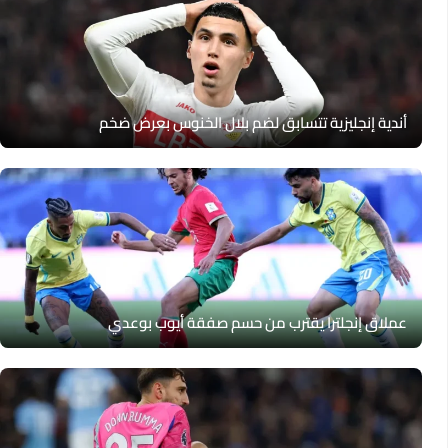
أندية إنجليزية تتسابق لضم بلال الخنوس بعرض ضخم
عملاق إنجلترا يقترب من حسم صفقة أيوب بوعدي