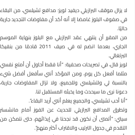
لا يزال موقف البرازيلي ديفيد لويز؛ مدافع تشيلسي، من البقاء
في صفوف البلوز غامضا إلا أنه أكد أن مفاوضات التجديد جارية
حاليًا.
من المقرر أن ينتهي عقد البرازيلي مع البلوز بنهاية الموسم
الجاري، بعدما انضم له في صيف 2011 قادمًا من بنفيكا
البرتغالي.
لويز قال، في تصريحات صحفية: “أنا فقط أحاول أن أمتع نفسي
مثلما أفعل كل يوم، ومن المؤكد أنني سأفعل أفضل شيء
بالنسبة لي ولتشيلسي وللجميع، ولا تزال المفاوضات جارية،
دعونا نرى ما سيحدث وما يخبئه المستقبل لنا.
“أنا أحب تشيلسي، والجميع يعلم أنني أريد البقاء”.
وتطرق المدافع البرازيلي للحديث عن الفوز أمام مانشستر
سيتي: “أتمنى أن نكون قد نجحنا في إيذائهم، حتى نتمكن من
التقدم في جدول الترتيب والاقتراب أكثر منهم”.