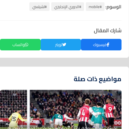
الوسوم:
#mobile
#الدوري الإنجليزي
#تشيلسي
شارك المقال
فيسبوك
تويتر
واتساب
مواضيع ذات صلة
تغييرات غير مسبوقة: نصف أندية البريميرليغ تبدأ الموسم بمدربين