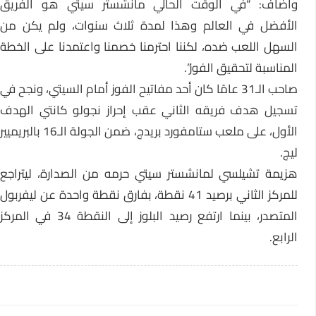
وأضاف: “في الوقت الحالي مانشستر سيتي هو الفريق
الأفضل في العالم وهذا لمدة ثلاث سنوات، ولم يكن من
السهل اللعب ضده، لكننا احترمنا خصمنا واعتمدنا على الخطة
المناسبة لتحقيق الفوز”.
صاحب الـ31 عامًا كان أحد مفاتيح الفوز أمام السيتي، ونجح في
تسجيل هدف فريقه الثاني عقب إحراز نجولو كانتي الهدف
الأول، على ملعب ستامفورد بريدج، ضمن الجولة الـ16 بالبريميير
ليج.
هزيمة تشيلسي لمانشستر سيتي حرمه من الصدارة، ليتراجع
للمركز الثاني برصيد 41 نقطة، بفارق نقطة واحدة عن ليفربول
المتصدر، بينما ارتفع رصيد البلوز إلى النقطة 34 في المركز
الرابع.