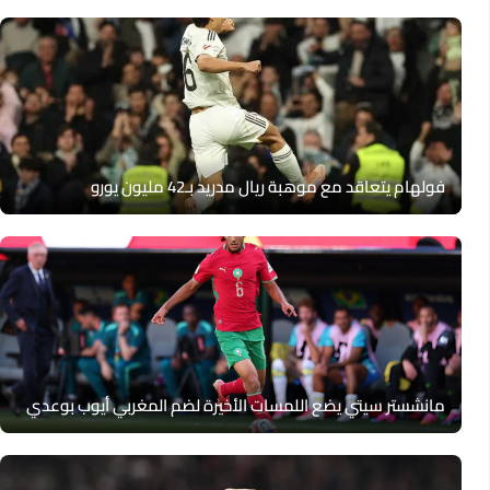
فولهام يتعاقد مع موهبة ريال مدريد بـ42 مليون يورو
مانشستر سيتي يضع اللمسات الأخيرة لضم المغربي أيوب بوعدي