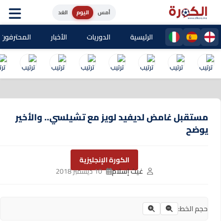
أمس
اليوم
الغد
الرئيسية
الدوريات
الأخبار
المحترفون المغا
مستقبل غامض لديفيد لويز مع تشيلسي.. والأخير
يوضح
الكورة الإنجليزية
غيث إسلام
10 ديسمبر 2018
حجم الخط: