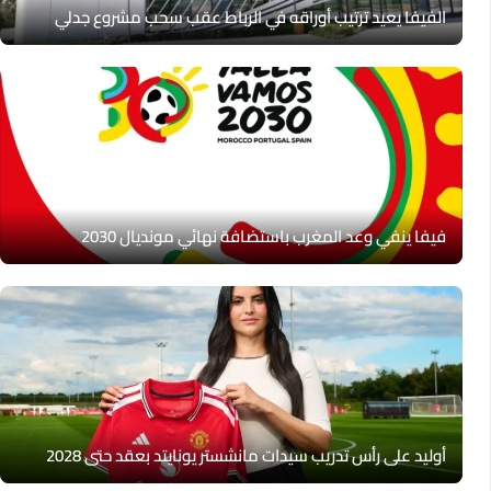
الفيفا يعيد ترتيب أوراقه في الرباط عقب سحب مشروع جدلي
فيفا ينفي وعد المغرب باستضافة نهائي مونديال 2030
أوليد على رأس تدريب سيدات مانشستر يونايتد بعقد حتى 2028