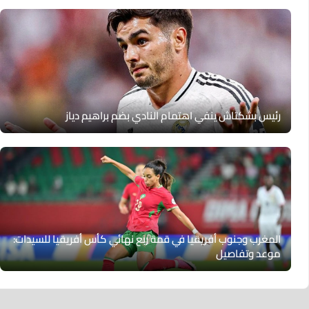
رئيس بشكتاش ينفي اهتمام النادي بضم براهيم دياز
المغرب وجنوب أفريقيا في قمة ربع نهائي كأس أفريقيا للسيدات:
موعد وتفاصيل