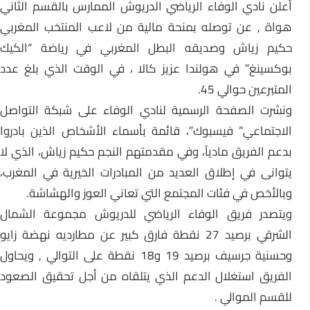
أعلن نادي الوفاء الرياضي الدريوش الممارس بالقسم الثاني
هواة , عن توصله بمنحة مالية من لاعب المنتخب المغربي
حكيم زياش وصديقه البطل المغربي في رياضة “الكيك
بوكسينغ” في هولندا عزيز كالا ، في الوقت الذي بلغ عدد
المتبرعين حوالي 45.
ونشرت الصفحة الرسمية لنادي الوفاء على شبكة التواصل
الاجتماعي” فيسبوك”، قائمة بأسماء الأشخاص الذين بادروا
بدعم الفريق مادياً، وفي مقدمتهم النجم حكيم زياش، الذي لا
يتوانى في إطلاق العديد من المبادرات الخيرية في المغرب،
وبالأخص في فئات المجتمع التي تعاني العوز والهشاشة.
ويتصدر فريق الوفاء الرياضي للدريوش مجموعة الشمال
الشرقي برصيد 27 نقطة فارق كبير عن مطارديه نهضة زايو
وحسنية جرسيف برصيد 19 و18 نقطة على التوالي , ويحاول
الفريق استغلال الدعم الذي يتلقاه من أجل تحقيق الصعود
للقسم الموالي .