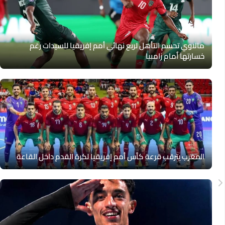
مالاوي تحسم التأهل لربع نهائي أمم إفريقيا للسيدات رغم
خسارتها أمام زامبيا
المغرب يترقب قرعة كأس أمم إفريقيا لكرة القدم داخل القاعة