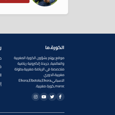
الكورة.ما
ر
م
موقع يهتم بشؤون الكورة المغربية
والعالمية, جريدة إلكترونية رياضية
ف
متخصصة في الرياضة مغربية،بطولة
ا
مغربية،الدوري
الاسباني،Elkora,Elbotola,Elkora
إ
maroc,كورة مغربية.