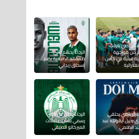
ء الرياضي يترقب
ئز من مواجهة
الرجاء يحسم ثاني
رية غينية في كأس
صفقاته الصيفية بضم
فدرالية
إسحاق زيداني
ء الرياضي يحتفي
الرجاء يعلن عن قرار
ى رحيل أيقونته عبد
رسمي بشأن صفقات
يد الظلمي
الميركاتو الصيفي