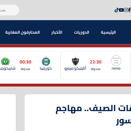
الرئيسية
الدوريات
الأخبار
المحترفون المغاربة
00:30
22:30
remo
أتليتيكو مينيرو
كوريتيبا
شابيكوين
مجدولة
مجدولة
ات الصيف.. مهاجم
سور