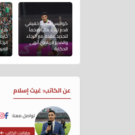
كواليس مثيرة.. خفيفي
قدم تنازلاً مالياً ضخماً
بلاغ 
لتجديد عقده مع الرجاء
خارط
والمدير الرياضي أنهى
الرج
الحكاية
المرح
عن الكاتب: غيث إسلام
تواصل معنا:
مقالات الكاتب