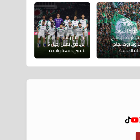
“كورفا سود”..
ة طريق لإصلاح
في بلاغ رسمي.. الرجاء
اء وشروط نجاح
الرياضي يعلن رحيل 5
لة الجديدة
لاعبين دفعة واحدة