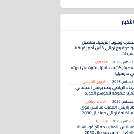
لأخبار
لمغرب وجنوب إفريقيا.. تفاصيل
واجهة ربع نهائي كأس أمم إفريقيا
لسيدات
#المغرب
نعطية يكشف حقائق مثيرة عن تجربته
ي مارسيليا
#الدوري الفرنسي
لرجاء الرياضي يضم يونس الدحماني
تعزيز صفوفه للموسم الجديد
#الرجاء الرياضي
انيزاريس: المغرب منافس قوي
ستضافة نهائي مونديال 2030
#إسبانيا
بياليس: المغرب مفتاح فوز إسبانيا
لبرتغال بملف مونديال 2030