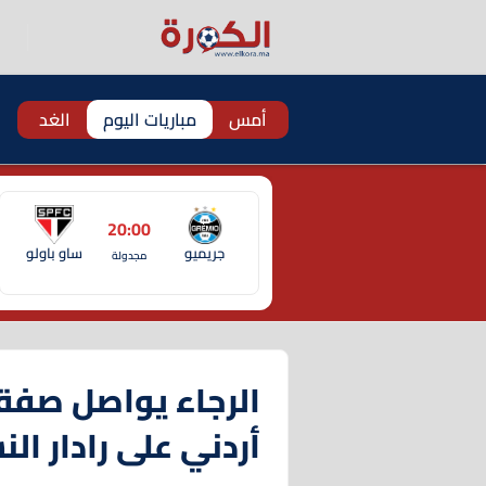
أمس
مباريات اليوم
الغد
20:00
جريميو
ساو باولو
مجدولة
الرجاء يواصل صفق
أردني على رادار الن