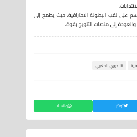
نتدابات.
م على لقب البطولة الاحترافية، حيث يطمح إلى
العودة إلى منصات التتويج بقوة.
فية
#الدوري المغربي
تويتر
واتساب