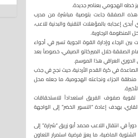
يز خطه الهجومي بعناصر جديدة.
7 أغسطس 2026
إن هذه الصفقة جاءت بتوصية مباشرة من مدرب
أبدى إعجابه بالمؤهلات التقنية والبدنية للاعب،
خل المنظومة الرجاوية.
 بين الرجاء وإدارة القوة الجوية تسير في أجواء
مام الصفقة خلال الميركاتو الصيفي، خصوصاً بعد
 الدوري العراقي هذا الموسم.
 الصاعدة في كرة القدم الأردنية، حيث نجح في جذب
 منطقة الجزاء ونجاعته الهجومية، ما جعله محل
أخيرة.
 تقوية صفوف الفريق استعداداً للاستحقاقات
قاري، بهدف إعادة “النسور الخضر” إلى الواجهة
راً في انتقال اللاعب محمد أبو زريق “شرارة” إلى
 الشتوية الماضية، ما يعزز فرضية استمرار التعاون