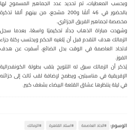
وبحسب المعطيات، تم تحديد عدد الجماهير المسموح لها
بالحضور في 46 ألفًا و200 مشجع، من بينهم ألفا تذكرة
مخصصة لجماهير الفريق الجزائري.
وشهدت مباراة الذهاب جدلًا تحكيميًا واسعًا، بعدما سجل
الزمالك هدف التقدم قبل أن يُلغيه الحكم ويحتسب ركلة جزاء
لاتحاد العاصمة في الوقت بدل الضائع، أسفرت عن هدف
الفوز.
يُذكر أن الزمالك سبق له التتويج بلقب بطولة الكونفدرالية
الإفريقية في مناسبتين، ويطمح لإضافة لقب ثالث إلى خزائنه
في ليلة ينتظرها عشاق القلعة البيضاء بشغف كبير.
الوسوم:
#اتحاد العاصمة
#استاد القاهرة
#الزمالك