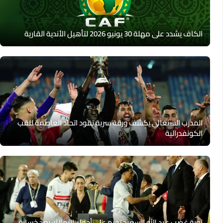
الكاف يشدد على مهلة 30 يونيو 2026 لتأهيل الأندية القارية
المدرب السنغالي يكشف ورقة سرية تقود اتحاد العاصمة للقب
الكونفدرالية
نوبة غضب عبد الله السعيد تخيم على أجواء الزمالك بعد خسارة