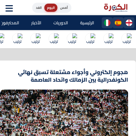
أمس
اليوم
الغد
الرئيسية
الدوريات
الأخبار
المحترفون المغا
هجوم إلكتروني وأجواء مشتعلة تسبق نهائي
الكونفدرالية بين الزمالك واتحاد العاصمة