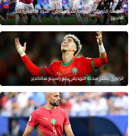
انطلاقة الدوريات الأوروبية تضع محترفي “أسود الأطلس” تحت
المجهر
الزابيري يفتتح سجله التهديفي مع راسينغ سانتاندير