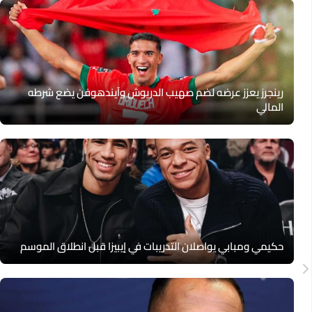
رينجرز يعزز عرضه لضم صهيب الدريوش وآيندهوفن يضع شرطه
المالي
حكيمي ومبابي يواصلان التدريبات في إيبيزا قبل انطلاق الموسم