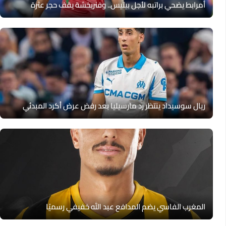
أمرابط يضحي براتبه لأجل بيتيس.. وفنربخشة يقف حجر عثرة
ريال سوسيداد ينتظر رد مارسيليا بعد رفض عرض أكرد المبدئي
المغرب الفاسي يضم المدافع عبد الله خفيفي رسميًا