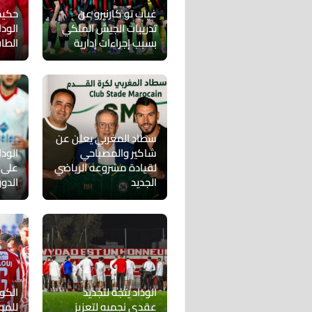
غياب تو كارنيرو عن
حكيم 
تدريبات الجيش الملكي
الود
بسبب إجراءات إدارية
الطا
سطاد المغربي يعلن عن
شاكير والمصباحي
الودا
لقيادة مشروعه الرياضي
على ر
الجديد
الدو
الوداد يتجه لتجديد
الكود
عقدي نجميه لتعزيز
للمو