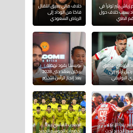
زياش يثير توتراً في
خلاف مالي يعيق انتقال
اد بسبب خلاف حول
فاكا من الوداد إلى
قم الطبي
الرياض السعودي
د الرياضي يوافق
بوبيستا يقود نهضة
حيل آرثور إلى
بركان بعقد حتى 2028
ري البوليفي
بعد إنجاز الرأس الأخضر
يم يبدأ الإعداد
المغرب الفاسي يبدأ
سم الجديد تحت
تحضيرات الموسم الجديد