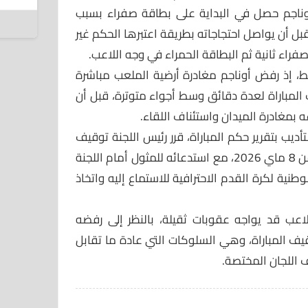
6 أغسطس 2026
ناجم حصل في البداية على بطاقة صفراء بسبب
ل أن يواصل احتجاجاته بطريقة اعتبرها الحكم غير
راء ثانية ثم البطاقة الحمراء في وجه اللاعب.
، إذ رفض أوناجم مغادرة أرضية الملعب مباشرة
المباراة لعدة دقائق وسط أجواء متوترة، قبل أن
بمغادرة الميدان واستئناف اللقاء.
أديب بتقرير حكم المباراة، قرر رئيس اللجنة توقيف
اللاعب محمد أوناجم مؤقتاً ابتداءً من 8 ماي 2026، مع استدعائه للمثول أمام اللجنة
 الوطنية لكرة القدم الاحترافية للاستماع إليه واتخاذ
لاعب قد يواجه عقوبات ثقيلة، بالنظر إلى رفضه
قيف المباراة، وهي السلوكات التي عادة ما تقابل
اللجان المختصة.