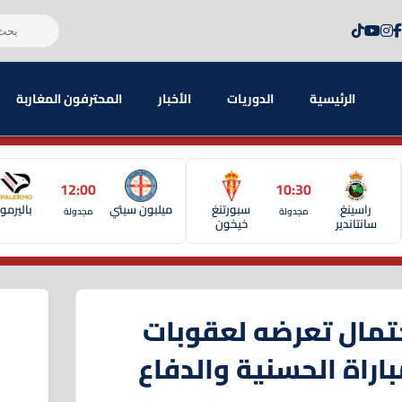
الرئيسية
الدوريات
الأخبار
المحترفون المغاربة
12:00
10:30
راسينغ
سبورتنغ
ميلبون سيتي
باليرمو
مجدولة
مجدولة
سانتاندير
خيخون
تمال تعرضه لعقوبات
اراة الحسنية والدفاع