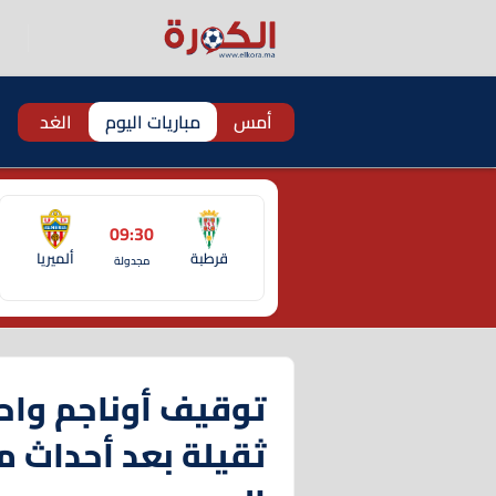
أمس
مباريات اليوم
الغد
09:30
قرطبة
ألميريا
مجدولة
توقيف أوناجم واح
ثقيلة بعد أحداث مب