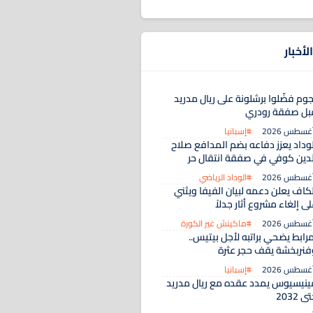
لأخبار
جوم فضّلوا برشلونة على ريال مدريد
بل صفقة رودري
#إسبانيا
لوداد يعزز دفاعه بضم المدافع صلاح
لدين كوفي في صفقة انتقال حر
#الوداد الرياضي
لكاف يعلن دعمه لبيان الفيفا ويثني
ى إلغاء مشروع أثار جدلاً
#ماكينش غير الكورة
رابط يضحي براتبه لأجل بيتيس..
فنربخشة يقف حجر عثرة
#إسبانيا
ينيسيوس يمدد عقده مع ريال مدريد
ى 2032