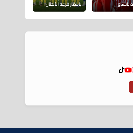
 باتشاو
بانتظار قرعة الأبطال