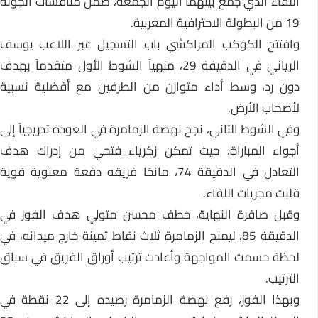
اللقاء الذي جمع بينهما اليوم الجمعة، ضمن منافسات الجولة
19 من البطولة الاحترافية المغربية.
افتتح
الكوكب المراكشي
باب التسجيل عبر اللاعب يوسف
الرياني في الدقيقة 29، منهياً الشوط الأول متقدماً بهدف
دون رد، وسط أداء متوازن من الطرفين مع أفضلية نسبية
لأصحاب الأرض.
وفي الشوط الثاني، نجح نهضة الزمامرة في العودة تدريجياً إلى
أجواء المباراة، حيث تمكن زكرياء فتحي من إدراك هدف
التعادل في الدقيقة 74، مانحًا فريقه دفعة معنوية قوية
قلبت مجريات اللقاء.
وقبل صافرة النهاية، خطف محسن متولي هدف الفوز في
الدقيقة 85، ليمنح الزمامرة ثلاث نقاط ثمينة خارج ميدانه، في
لحظة حسمت المواجهة وأعادت ترتيب أوراق الفريق في سباق
الترتيب.
وبهذا الفوز، رفع نهضة الزمامرة رصيده إلى 22 نقطة في