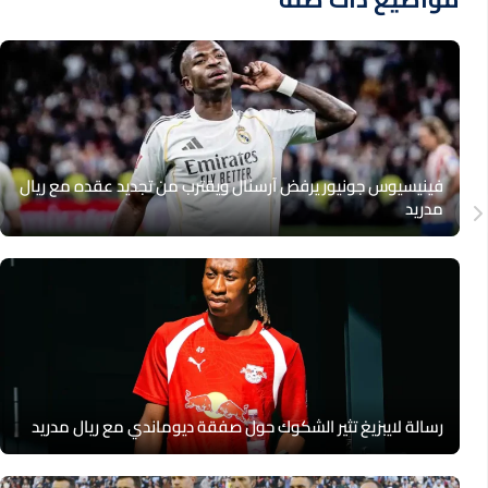
فينيسيوس جونيور يرفض آرسنال ويقترب من تجديد عقده مع ريال
مدريد
رسالة لايبزيغ تثير الشكوك حول صفقة ديوماندي مع ريال مدريد