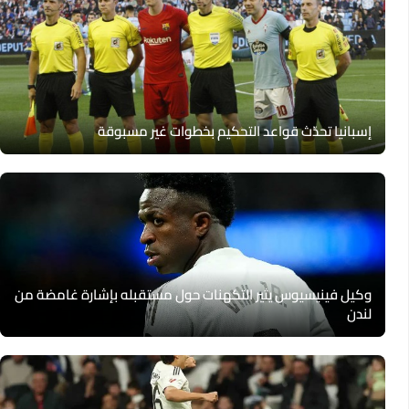
إسبانيا تحدّث قواعد التحكيم بخطوات غير مسبوقة
وكيل فينيسيوس يثير التكهنات حول مستقبله بإشارة غامضة من
لندن