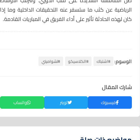
ظل المنافسة الشديدة على لقب الدوري. وتترقب الأوساط
الرياضية عن كثب ما ستسفر عنه التحقيقات الداخلية وما إذا
كان لهذه الحادثة تأثير على أداء الفريق في المباريات القادمة.
الوسوم:
#اشتباك
#الكلاسيكو
#تشواميني
شارك المقال
فيسبوك
تويتر
واتساب
مواضيع ذات صلة