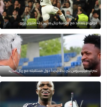
فولهام يتعاقد مع موهبة ريال مدريد بـ42 مليون يورو
تصرف فينيسيوس يثير جدلاً جديداً حول مستقبله مع ريال مدريد