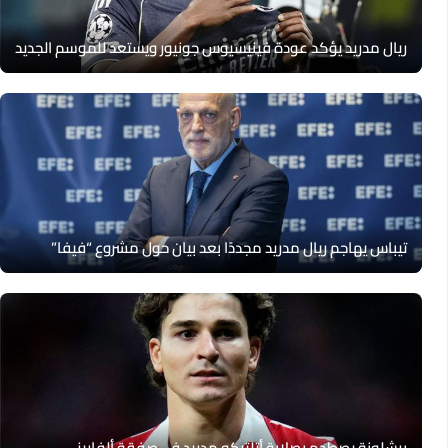
ريال مدريد يؤكد عودة فينيسيوس جونيور ويستعد للموسم الجديد
تيباس يهاجم ريال مدريد مجددًا بعد بيان حول مشروع “فيفا”
برشلونة يصطدم بصلابة أتلتيكو مدريد في صفقة ألفاريز