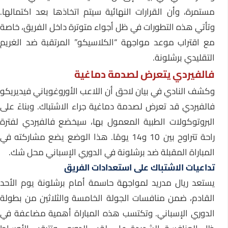
مستمرة، وأن القرارات النهائية سيتم اتخاذها بعد اكتمالها.
وتأتي هذه التطورات في ظل أجواء متوترة داخل الفريق، خاصة
مع اقتراب موعد مواجهة “الكلاسيكو” المرتقبة ضد الغريم
التقليدي برشلونة.
فالفيردي يتعرض لصدمة دماغية
وكشف النادي في بيان لاحق أن اللاعب الأوروغوياني فيديريكو
فالفيردي قد تعرض لصدمة دماغية جراء الاشتباك. وبناءً على
البروتوكولات الطبية المعمول بها، سيخضع فالفيردي لفترة
راحة تتراوح بين 10 و14 يومًا. هذا الوضع يضع مشاركته في
المباراة المقبلة ضد برشلونة في الدوري الإسباني محل شك.
تداعيات الاشتباك على استعدادات الفريق
يستعد ريال مدريد لمواجهة حاسمة أمام برشلونة يوم الأحد
القادم، ضمن منافسات الجولة الخامسة والثلاثين من بطولة
الدوري الإسباني. وتكتسب هذه المباراة أهمية مضاعفة في