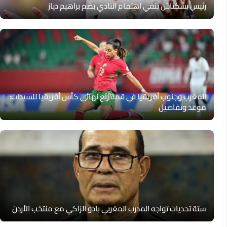
رئيس بشكتاش ينفي اهتمام النادي بضم براهيم دياز
المغرب وجنوب أفريقيا في قمة ربع نهائي كأس أفريقيا للسيدات:
موعد وتفاصيل
ستة تحديات تواجه المدرب المغربي بادو الزاكي مع منتخب الأردن