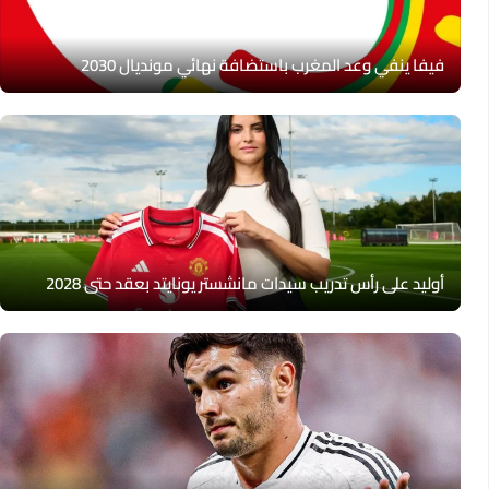
فيفا ينفي وعد المغرب باستضافة نهائي مونديال 2030
أوليد على رأس تدريب سيدات مانشستر يونايتد بعقد حتى 2028