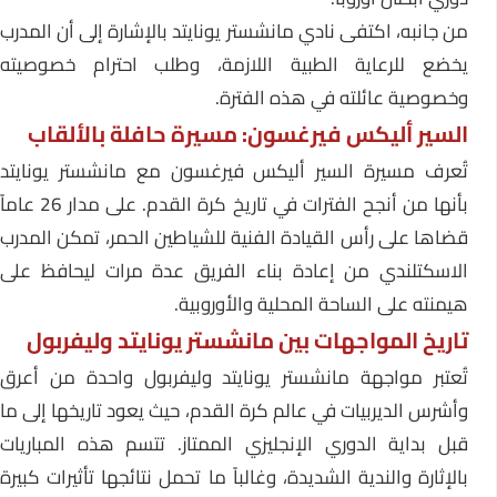
من جانبه، اكتفى نادي مانشستر يونايتد بالإشارة إلى أن المدرب
يخضع للرعاية الطبية اللازمة، وطلب احترام خصوصيته
وخصوصية عائلته في هذه الفترة.
السير أليكس فيرغسون: مسيرة حافلة بالألقاب
تُعرف مسيرة السير أليكس فيرغسون مع مانشستر يونايتد
بأنها من أنجح الفترات في تاريخ كرة القدم. على مدار 26 عاماً
قضاها على رأس القيادة الفنية للشياطين الحمر، تمكن المدرب
الاسكتلندي من إعادة بناء الفريق عدة مرات ليحافظ على
هيمنته على الساحة المحلية والأوروبية.
تاريخ المواجهات بين مانشستر يونايتد وليفربول
تُعتبر مواجهة مانشستر يونايتد وليفربول واحدة من أعرق
وأشرس الديربيات في عالم كرة القدم، حيث يعود تاريخها إلى ما
قبل بداية الدوري الإنجليزي الممتاز. تتسم هذه المباريات
بالإثارة والندية الشديدة، وغالباً ما تحمل نتائجها تأثيرات كبيرة