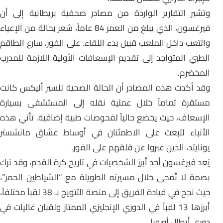
وتشير التقارير الواردة من مصادر صحفية بريطانية إلى أن
فيرغسون، الذي يبلغ من العمر 84 عاماً، شعر بحالة من الإعياء
والتعب داخل الملعب قبيل بدء اللقاء. على الفور، سارع الطاقم
الطبي المتواجد إلى تقديم الإسعافات الأولية اللازمة للمدرب
المخضرم.
وقد أكدت هذه المصادر أن الحالة الصحية للسير أليكس كانت
مستقرة تماماً خلال عملية نقله إلى المستشفى بسيارة
الإسعاف، حيث يخضع حالياً لفحوصات طبية إضافية. تأتي هذه
الأنباء لتبعث على الاطمئنان في أوساط عشاق مانشستر
يونايتد، الذين عبروا عن قلقهم على الفور.
يُعد فيرغسون أحد أبرز الشخصيات في تاريخ كرة القدم، وقد ترك
بصمة لا تُمحى خلال مسيرته الطويلة مع “الشياطين الحمر”،
حيث نجح في قيادة الفريق إلى منصة التتويج بـ 38 لقباً مختلفاً،
أبرزها 13 لقباً في الدوري الإنجليزي الممتاز ولقبان غاليات في
دوري أبطال أوروبا.