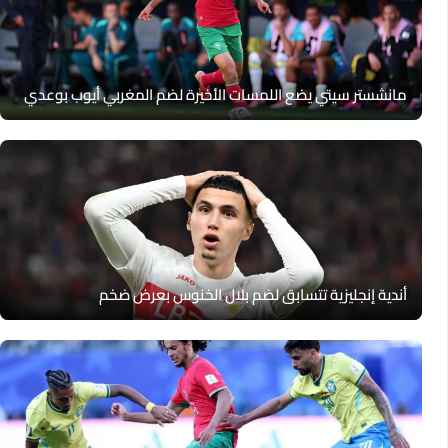
مانشستر سيتي يضع اللمسات الأخيرة لضم المغربي أيوب بوعدي
أندية إنجليزية تتسابق لضم بلال الخنوس بعرض ضخم