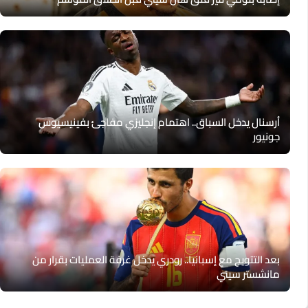
أرسنال يدخل السباق.. اهتمام إنجليزي مفاجئ بفينيسيوس
جونيور
بعد التتويج مع إسبانيا.. رودري يدخل غرفة العمليات بقرار من
مانشستر سيتي