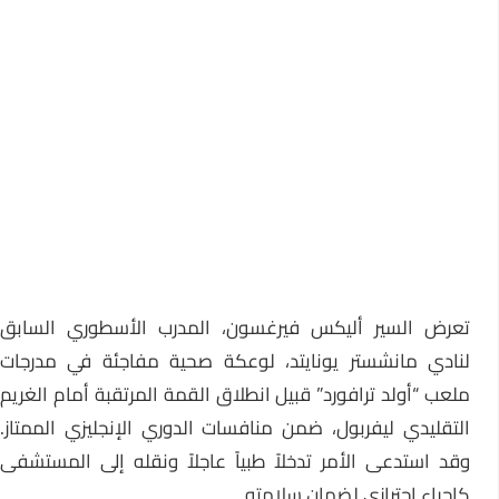
تعرض السير أليكس فيرغسون، المدرب الأسطوري السابق
لنادي مانشستر يونايتد، لوعكة صحية مفاجئة في مدرجات
ملعب “أولد ترافورد” قبيل انطلاق القمة المرتقبة أمام الغريم
التقليدي ليفربول، ضمن منافسات الدوري الإنجليزي الممتاز.
وقد استدعى الأمر تدخلاً طبياً عاجلاً ونقله إلى المستشفى
كإجراء احترازي لضمان سلامته.