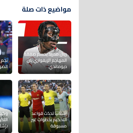
مواضيع ذات صلة
ريال مدريد يحسم صفقة
المهاجم الإيفواري يان
نجم 
ديوماندي
الضو
إسبانيا تحدّث قواعد
وكيل
التحكيم بخطوات غير
التك
مسبوقة
بإشا