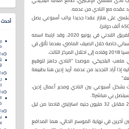
ب نادي تشلسي الإنجليزي، صانع ألعابه البلجيكي
جديد عقده مع النادي من عدمه.
شلسي على هازار عقدا جديدا براتب أسبوعي يصل
أحدث ا
وينتهي عقد هازار (27 عاما) مع الفريق اللندني في يونيو 2020، وقد ارتبط اسمه
ر
إسباني خاصة خلال الصيف الماضي، بعدما تألق في
د
 الثالث.
6 أغسطس 2026
ت
ي ملعب البلجيكي، موضحا “النادي جاهز لتوقيع
ل
يه إذا أراد التجديد من عدمه. أريد إدين هنا بطبيعة
6 أغسطس 2026
لا”
ري
ر
ات بشكل أسبوعي بين النادي ومدير أعمال إدين،
6 أغسطس 2026
 سيتصل بي مباشرة”.
ا
وانضم هازار إلى تشلسي عام 2012 مقابل 32 مليون جنيه استرليني قادما من ليل
خ
6 أغسطس 2026
ب
ن آخرين في نهاية الموسم الحالي، هما المدافع
ي