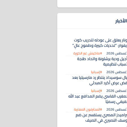
لأخبار
ونار يعلق على عودته لتدريب كوت
يفوار: “تحديات كبيرة وطموح عالٍ”
#ماكينش غير الكورة
أجيل ودية برشلونة واتحاد طنجة
أسباب تنظيمية
#إسبانيا
ال سوسيداد ينتظر رد مارسيليا بعد
فض عرض أكرد المبدئي
#إسبانيا
لمغرب الفاسي يضم المدافع عبد الله
فيفي رسميًا
#المحترفون المغاربة
يراميدز المصري يستفسر عن ضم
وسف النصيري في الصيف