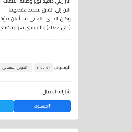
البرازيلي دافيد لويز وصانع الألعا
الآن إلى اتفاق لتجديد عقديهما.
وكان النادي اللندني قد أعلن مؤخرا
(حتى 2022) والفرنسي نغولو كانتي (حتى 2023).
الوسوم:
#mobile
#الدوري الإسباني
شارك المقال
فيسبوك