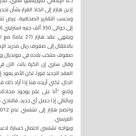
دعا الإيطالي ماوريتسيو ساري، مدر
إدين هازار إلى اتخاذ القرار بشأن ت
وبحسب التقارير الصحافية، عرض ت
إلى حوالى 350 ألف جنيه استرليني (450 ألف دولار).
بالانتقال إلى صفوف ريال مدريد ال
صفوف منتخب بلاده في مونديال روسيا 2018 وقاده إلى احتلال المركز
وقال ساري إن الكرة باتت الآن ف
العقد الجديد فورا، لكن الأمر يعود إل
الحال، لكني أريده هنا إذا أراد ذلك فع
وتابع: “أنا على علم بوجود محادث
وبالتالي إذا حصل أي جديد، فالنادي
الفرنسي.
ويواجه تشلسي احتمال خسارة لاعبي