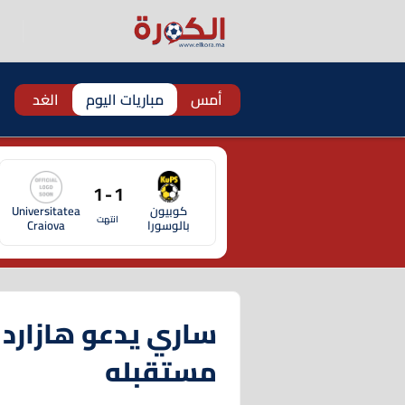
أمس
مباريات اليوم
الغد
1 - 1
كوبيون
Universitatea
انتهت
بالوسورا
Craiova
ساري يدعو هازارد 
مستقبله