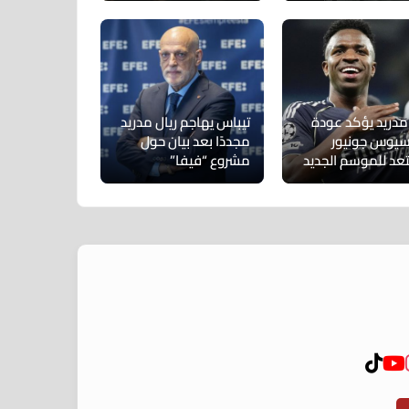
 مدريد يؤكد عودة
تيباس يهاجم ريال مدريد
سيوس جونيور
مجددًا بعد بيان حول
عد للموسم الجديد
مشروع “فيفا”