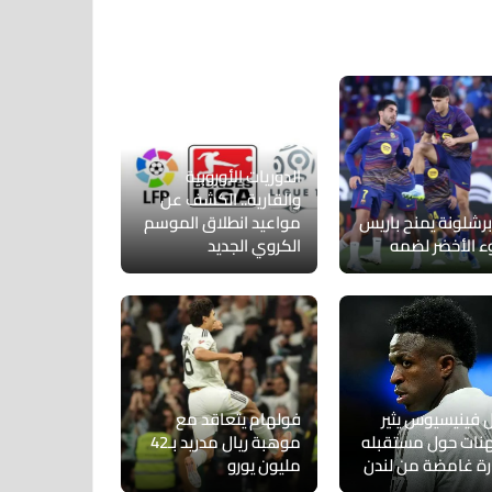
الدوريات الأوروبية
والقارية.. الكشف عن
برشلونة يمنح باريس
مواعيد انطلاق الموسم
ء الأخضر لضمه
الكروي الجديد
 فينيسيوس يثير
فولهام يتعاقد مع
هنات حول مستقبله
موهبة ريال مدريد بـ42
رة غامضة من لندن
مليون يورو