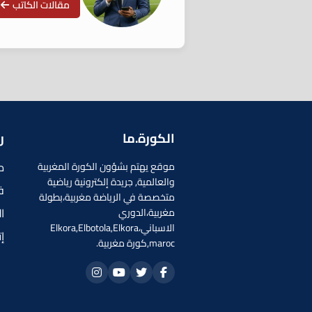
مقالات الكاتب
الكورة.ما
ر
م
موقع يهتم بشؤون الكورة المغربية
والعالمية, جريدة إلكترونية رياضية
ف
متخصصة في الرياضة مغربية،بطولة
ا
مغربية،الدوري
الاسباني،Elkora,Elbotola,Elkora
إ
maroc,كورة مغربية.