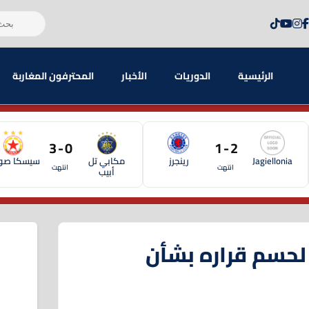
الرئيسية
الدوريات
الأخبار
المحترفون المغاربة
0 - 3
2 - 1
Jagiellonia
رينجرز
مكابي تل
سيسكا صوف
انتهت
انتهت
أبيب
لحسم قراره بشأن