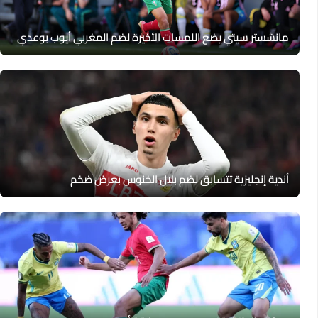
مانشستر سيتي يضع اللمسات الأخيرة لضم المغربي أيوب بوعدي
أندية إنجليزية تتسابق لضم بلال الخنوس بعرض ضخم