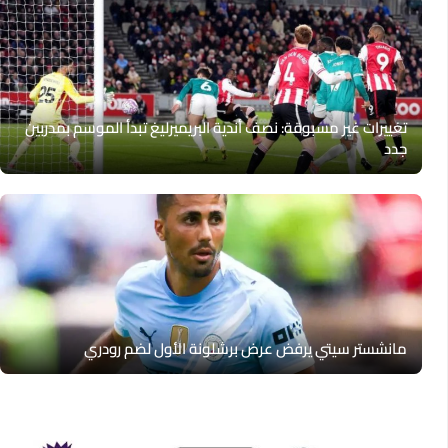
تغييرات غير مسبوقة: نصف أندية البريميرليغ تبدأ الموسم بمدربين
جدد
مانشستر سيتي يرفض عرض برشلونة الأول لضم رودري