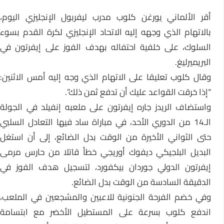
أقر الألماني يورغن كلوب مدرب ليفربول الإنجليزي اليوم،
بالاتهام الذي وجهه إليه الاتحاد الإنجليزي لكرة القدم بسوء
السلوك، على خلفية احتفاله بهدف الفوز على إيفرتون في
البريميرليغ.
وقال كلوب تعليقا على الاتهام الذي وجه إليه أمس الاثنين:
“إذا خرقت القواعد عليك أن تدفع ثمن ذلك”.
واستضاف الريدز جاره إيفرتون على ملعبه إنفيلد في الجولة
الـ14 من الدوري الأحد، في مباراة ساد فيها التعادل السلبي
حتى الثواني الأخيرة من الوقت بدل الضائع، إلى أن استغل
البديل البلجيكي ديفوك أوريجي خطأ قاتلا من حارس مرمى
إيفرتون الدولي جوردان بيكفورد، لتسجيل هدف الفوز في
الدقيقة السادسة من الوقت بدل الضائع.
وفي خضم الفرحة الجنونية للاعبين والمشجعين في الملعب،
اندفع كلوب بسرعة على المستطيل الأخضر مع ابتسامة