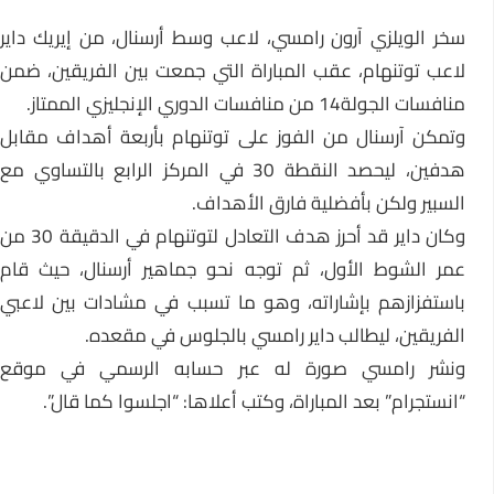
سخر الويلزي آرون رامسي، لاعب وسط أرسنال، من إيريك داير
لاعب توتنهام، عقب المباراة التي جمعت بين الفريقين، ضمن
منافسات الجولة14 من منافسات الدوري الإنجليزي الممتاز.
وتمكن آرسنال من الفوز على توتنهام بأربعة أهداف مقابل
هدفين، ليحصد النقطة 30 في المركز الرابع بالتساوي مع
السبير ولكن بأفضلية فارق الأهداف.
وكان داير قد أحرز هدف التعادل لتوتنهام في الدقيقة 30 من
عمر الشوط الأول، ثم توجه نحو جماهير أرسنال، حيث قام
باستفزازهم بإشاراته، وهو ما تسبب في مشادات بين لاعبي
الفريقين، ليطالب داير رامسي بالجلوس في مقعده.
ونشر رامسي صورة له عبر حسابه الرسمي في موقع
“انستجرام” بعد المباراة، وكتب أعلاها: “اجلسوا كما قال”.