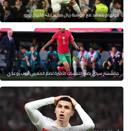
فولهام يتعاقد مع موهبة ريال مدريد بـ42 مليون يورو
مانشستر سيتي يضع اللمسات الأخيرة لضم المغربي أيوب بوعدي