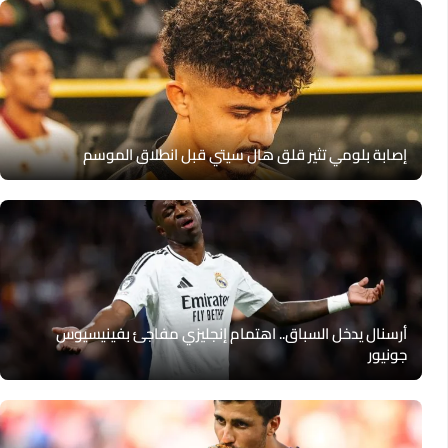
إصابة بلومي تثير قلق هال سيتي قبل انطلاق الموسم
أرسنال يدخل السباق.. اهتمام إنجليزي مفاجئ بفينيسيوس
جونيور