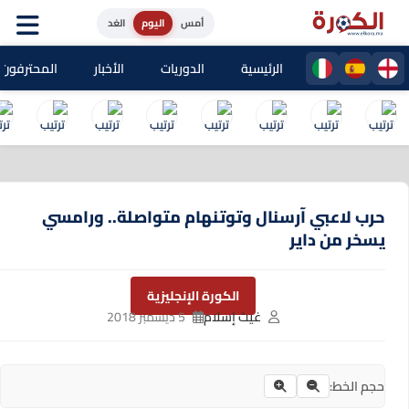
أمس
اليوم
الغد
الرئيسية
الدوريات
الأخبار
المحترفون المغا
حرب لاعبي آرسنال وتوتنهام متواصلة.. ورامسي
يسخر من داير
الكورة الإنجليزية
غيث إسلام
5 ديسمبر 2018
حجم الخط: