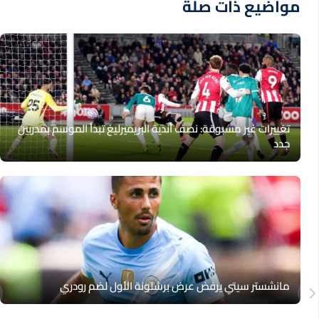
مواضيع ذات صلة
تغييرات غير مسبوقة: نصف أندية البريميرليغ تبدأ الموسم بمدربين
جدد
مانشستر سيتي يرفض عرض برشلونة الأول لضم رودري