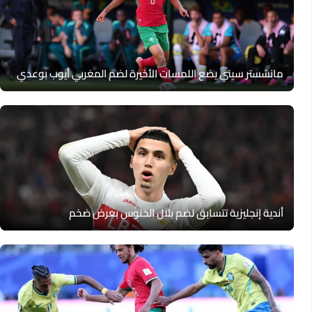
مانشستر سيتي يضع اللمسات الأخيرة لضم المغربي أيوب بوعدي
أندية إنجليزية تتسابق لضم بلال الخنوس بعرض ضخم