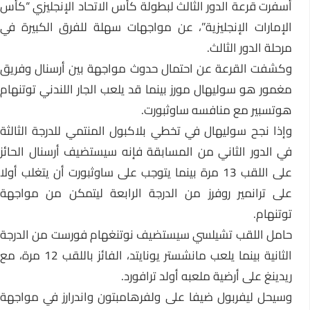
أسفرت قرعة الدور الثالث لبطولة كأس الاتحاد الإنجليزي “كأس
الإمارات الإنجليزية”، عن مواجهات سهلة للفرق الكبيرة في
مرحلة الدور الثالث.
وكشفت القرعة عن احتمال حدوث مواجهة بين أرسنال وفريق
مغمور هو سوليهال مورز بينما قد يلعب الجار اللندني توتنهام
هوتسبير مع منافسه ساوثبورت.
وإذا نجح سوليهال في تخطي بلاكبول المنتمي للدرجة الثالثة
في الدور الثاني من المسابقة فإنه سيستضيف أرسنال الحائز
على اللقب 13 مرة بينما يتوجب على ساوثبورت أن يتغلب أولا
على ترانمير روفرز من الدرجة الرابعة ليتمكن من مواجهة
توتنهام.
حامل اللقب تشيلسي سيستضيف نوتنغهام فورست من الدرجة
الثانية بينما يلعب مانشستر يونايتد، الفائز باللقب 12 مرة، مع
ريدينغ على أرضية ملعبه أولد ترافورد.
وسيحل ليفربول ضيفا على ولفرهامبتون واندرارز في مواجهة