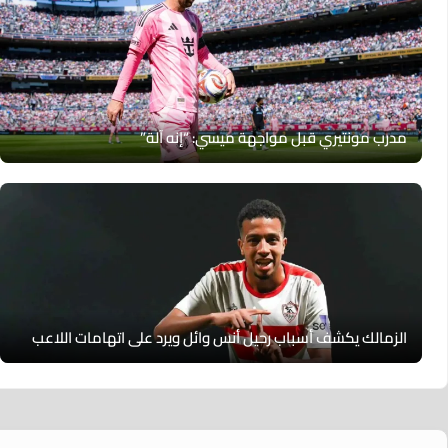
مدرب مونتيري قبل مواجهة ميسي: “إنه آلة”
الزمالك يكشف أسباب رحيل أنس وائل ويرد على اتهامات اللاعب