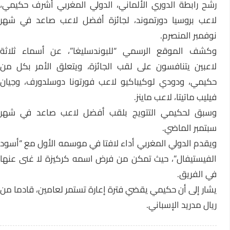
رشح رابطة الدوري الألماني، الدولي المغربي أشرف حكيمي،
لاعب بروسيا دورتموند، لجائزة أفضل لاعب صاعد في شهر
نوفمبر المنصرم.
وكشف الموقع الرسمي “للبوندسليغا”، عن أسماء ثلاثة
لاعبين يتنافسون على لقب الجائزة، ويتعلق الأمر بكل من
حكيمي، ودودي لوكيباكيو لاعب فورتونا دوسلدورف، وجيان
فيليب ماتيتا، لاعب ماينز.
وسبق لحكيمي التتويج بلقب أفضل لاعب صاعد في شهر
سبتمبر الماضي.
ويقدم الدولي المغربي أداء لافتا في موسمه الأول مع “أسود
الفيستيفال”، حيث تمكن من فرض اسمه كركيزة لا غنى عنها
في الفريق.
يشار إلى أن حكيمي يقضي فترة إعارة تستمر لعامين، قادما من
ريال مدريد الإسباني.