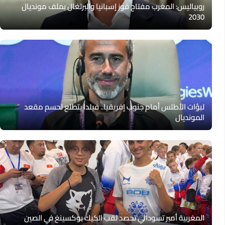
روبياليس: المغرب مفتاح فوز إسبانيا والبرتغال بملف مونديال
2030
لبؤات الأطلس أمام جنوب إفريقيا.. فيلدا يتطلع لحسم مقعد
المونديال
المغربية أمبر تسودالي تحصد لقب الكيك بوكسينغ في الصين