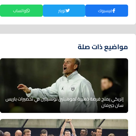
فيسبوك
تويتر
واتساب
مواضيع ذات صلة
إنريكي يمنح فرصة ذهبية لموهبتين تونسيتين في تحضيرات باريس
سان جيرمان