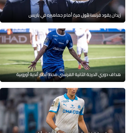
زيدان يقود فرنسا لأول مرة أمام جماهيره في باريس
هداف دوري الدرجة الثانية الفرنسي محط أنظار أندية أوروبية