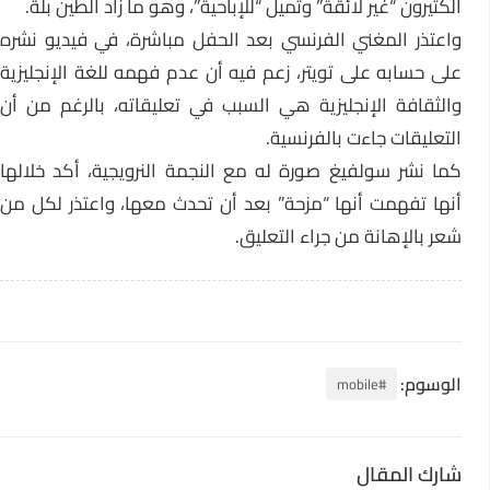
الكثيرون “غير لائقة” وتميل “للإباحية”، وهو ما زاد الطين بلة.
واعتذر المغني الفرنسي بعد الحفل مباشرة، في فيديو نشره
على حسابه على تويتر، زعم فيه أن عدم فهمه للغة الإنجليزية
والثقافة الإنجليزية هي السبب في تعليقاته، بالرغم من أن
التعليقات جاءت بالفرنسية.
كما نشر سولفيغ صورة له مع النجمة النرويجية، أكد خلالها
أنها تفهمت أنها “مزحة” بعد أن تحدث معها، واعتذر لكل من
شعر بالإهانة من جراء التعليق.
الوسوم:
#mobile
شارك المقال