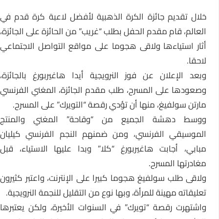
خلال تقديم جائزة الكرة الذهبية لأفضل لاعبة كرة قدم في
العالم، قام مقدم الحفل بطلب “غريب” من الحائزة على الجائزة،
أثار استياءها ولاقى هجوما على مواقع التواصل الاجتماعي
لاحقا.
وبعد الإعلان عن فوز النرويجية أيدا هاغيربورغ بالجائزة،
وصعودها على المسرح، طلب مقدم الجائزة، المغني الفرنسي
مارتن سولفيغ، منها أن تؤدي رقصة “التويرك” على المسرح.
ووسط دهشة الجميع من “وقاحة” المغني والمنتج
الموسيقي الفرنسي، ومن ضمنهم النجم الفرنسي كيليان
مبابي، أجابت هاغيربورغ “كلا” وبدا عليها الاستياء، قبل
مغادرتها المسرح.
ولاقى طلب سولفيغ هجوما كبيرا على الإنترنت، واعتبر كثيرون
تعليقاته مهينة للمرأة، وبها نوع من التقليل للنجمة النرويجية.
واشتهرت رقصة “تويرك” في السنوات الأخيرة، ولكن يعتبرها