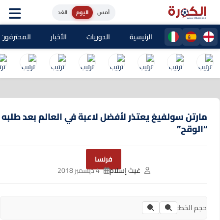
أمس
اليوم
الغد
الرئيسية
الدوريات
الأخبار
المحترفون المغا
مارتن سولفيغ يعتذر لأفضل لاعبة في العالم بعد طلبه
“الوقح”
فرنسا
غيث إسلام
4 ديسمبر 2018
حجم الخط: