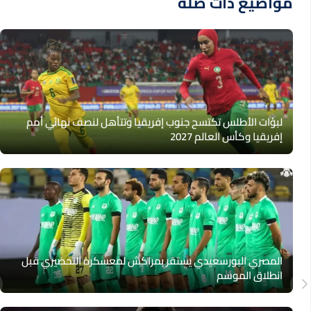
مواضيع ذات صلة
لبؤات الأطلس تكتسح جنوب إفريقيا وتتأهل لنصف نهائي أمم
إفريقيا وكأس العالم 2027
المصري البورسعيدي يستقر بمراكش لمعسكره التحضيري قبل
انطلاق الموسم