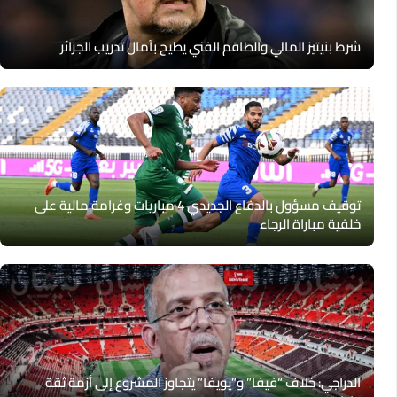
شرط بنيتيز المالي والطاقم الفني يطيح بآمال تدريب الجزائر
توقيف مسؤول بالدفاع الجديدي 4 مباريات وغرامة مالية على
خلفية مباراة الرجاء
الدراجي: خلاف “فيفا” و”يويفا” يتجاوز المشروع إلى أزمة ثقة