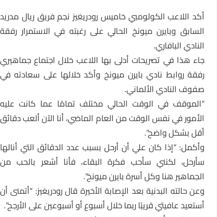
أكد اللاعب الكولومبي خاميس رودريغيز نجم فريق ريال مدريد
السابق وبايرن ميونخ الحالي على رغبته في الاستمرار رفقة
النادي البافاري.
جاء هذا في تصريحات أدلى بها اللاعب خلال اجتماع جماهيري
رفقة روابط نادي بايرن ميونخ وأكد خلالها على سعادته في
صفوف النادي الألماني.
“الموقف في الوقت الحالي مختلف تمامًا عما كانت عليه
الأمور في نفس الوقت من العام الماضي، أنا الآن ألعب دقائق
أقل بشكل واضح”.
وأكمل: “إذا كان علي أن أرحل بسبب عدد الدقائق التي أنالها
سأرحل، لكنني سأحب فكرة البقاء، فأنا أشعر بالحب من
الجماهير هنا وكل أسرة بايرن ميونخ”.
وعن حالته البدنية بعد الإصابة الأخيرة قال رودريغيز: “أتمنى أن
أستعيد عافيتي قريبًا ربما خلال أسبوع أو أسبوعين على الأرجح”.