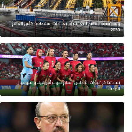
وفد “فيفا” بفاس لمعاينة استعدادات استضافة كأس العالم
2030
نفاد تذاكر “لبؤات الأطلس” أمام جنوب أفريقيا.. والمونديال
الهدف