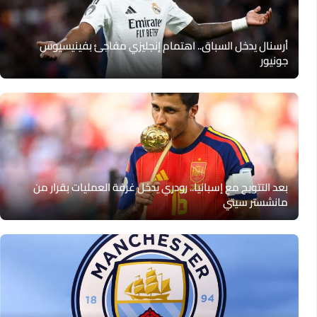
أرسنال يدخل السباق.. اهتمام إنجليزي مفاجئ بفينيسيوس
جونيور
بعد التتويج مع إسبانيا.. رودري يدخل غرفة العمليات بقرار من
مانشستر سيتي