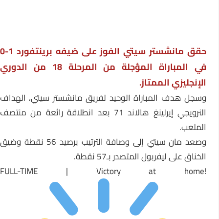
حقق مانشستر سيتي الفوز على ضيفه برينتفورد 1-0
ي المباراة المؤجلة من المرحلة 18 من
الدوري
الإنجليزي الممتاز
.
وسجل هدف المباراة الوحيد لفريق مانشستر سيتي، الهداف
النرويجي إيرلينغ هالاند 71 بعد انطلاقة رائعة من منتصف
الملعب.
وصعد مان سيتي إلى وصافة الترتيب برصيد 56 نقطة وضيق
الخناق على ليفربول المتصدر بـ57 نقطة.
FULL-TIME | Victory at home!