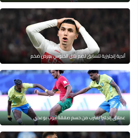
أندية إنجليزية تتسابق لضم بلال الخنوس بعرض ضخم
عملاق إنجلترا يقترب من حسم صفقة أيوب بوعدي