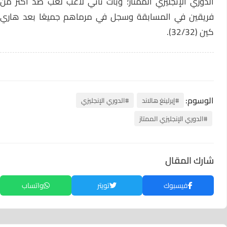
لدوري الإنجليزي الممتاز
؛ وبات ثاني لاعب لعب ضد أكثر من
فريقين في المسابقة وسجل في مرماهم جميعًا بعد هاري
كين (32/32).
الوسوم:
#إيرلينغ هالاند
#الدوري الإنجليزي
#الدوري الإنجليزي الممتاز
شارك المقال
فيسبوك
تويتر
واتساب