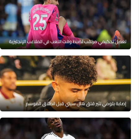
تعديل تحكيمي مرتقب لضبط وقت اللعب في الملاعب الإنجليزية
إصابة بلومي تثير قلق هال سيتي قبل انطلاق الموسم