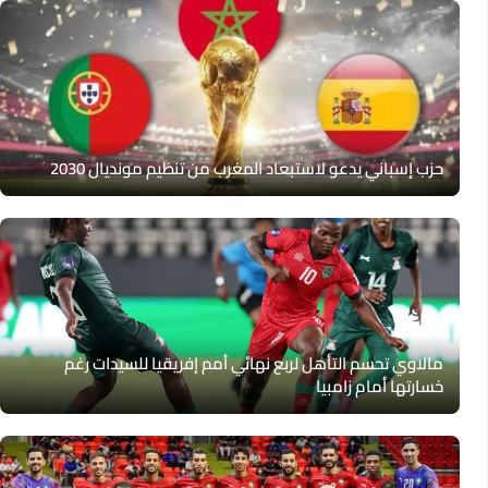
حزب إسباني يدعو لاستبعاد المغرب من تنظيم مونديال 2030
مالاوي تحسم التأهل لربع نهائي أمم إفريقيا للسيدات رغم
خسارتها أمام زامبيا