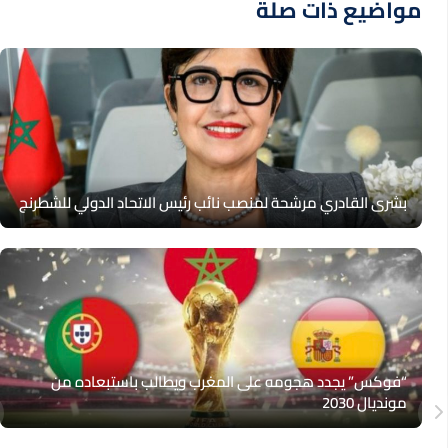
مواضيع ذات صلة
بشرى القادري مرشحة لمنصب نائب رئيس الاتحاد الدولي للشطرنج
“فوكس” يجدد هجومه على المغرب ويطالب باستبعاده من
مونديال 2030