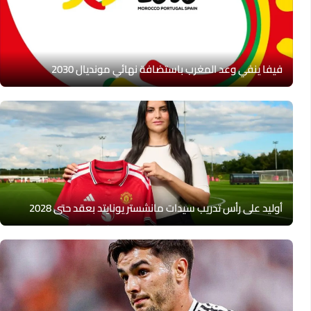
فيفا ينفي وعد المغرب باستضافة نهائي مونديال 2030
أوليد على رأس تدريب سيدات مانشستر يونايتد بعقد حتى 2028