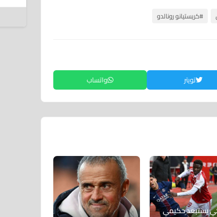
6 أغسطس 2026
#كريستيانو رونالدو
تويتر
واتساب
كي يستبعد حكيمي