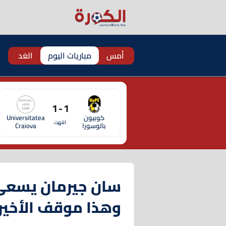
أمس
مباريات اليوم
الغد
1 - 1
كوبيون
Universitatea
انتهت
بالوسورا
Craiova
سان جيرمان يسعى 
وهذا موقف الأخير