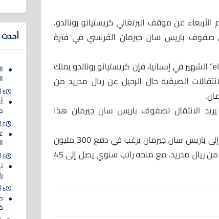
الأربعاء عن موقف البرتغالي كريستيانو رونالدو،
أحدث ا
لى صفوف باريس سان جيرمان الفرنسي في فترة
وبحسب ما نشره برنامج”elchiringuito” الشهير في إسبانيا، فإن كريستيانو رونالدو يملك
ا
ا
تقالات الصيفية حال الرحيل عن ريال مدريد من
6 أغسطس 2026
ان.
أ
ا يريد الانتقال لصفوف باريس سان جيرمان هذا
م
6 أغسطس 2026
غي
كانت تقارير صحفية إيطالية، أشارت إلى باريس سان جيرمان يرغب في دفع 300 مليون
ا
يورو من أجل ضم كريستيانو رونالدو من ريال مدريد، مع منحه راتب سنوي يصل إلى 45
6 أغسطس 2026
ت
رئ
6 أغسطس 2026
حك
خ