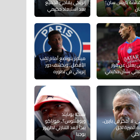
ائمة باريس سان
إنريكي يفاجئ الجميع
ان
بعد استبعاد حكيمي
مينديز يتواضع أمام لقب
س يعلن عن قرار
الأفضل.. ويكشف دور
نائي بشأن حكيمي
إنريكي في تطوره
نسخة يونايتد
ي: لا أفكر في بايرن..
ويوفنتوس؟.. موناكو
 الميزة تحل
يبدأ العد التنازلي لظهور
كلي
بوجبا