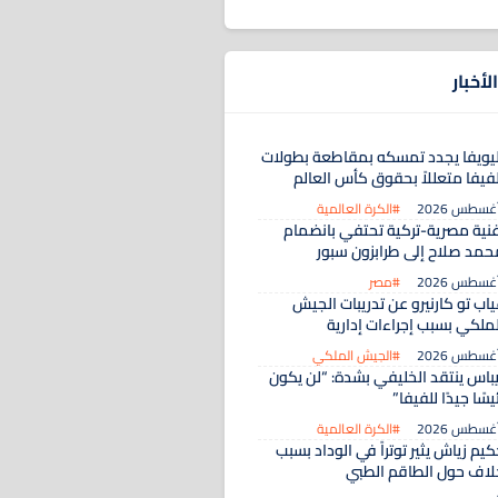
لأخبار
ليويفا يجدد تمسكه بمقاطعة بطولات
لفيفا متعللاً بحقوق كأس العالم
#الكرة العالمية
غنية مصرية-تركية تحتفي بانضمام
حمد صلاح إلى طرابزون سبور
#مصر
اب تو كارنيرو عن تدريبات الجيش
لملكي بسبب إجراءات إدارية
#الجيش الملكي
يباس ينتقد الخليفي بشدة: “لن يكون
يسًا جيدًا للفيفا”
#الكرة العالمية
يم زياش يثير توتراً في الوداد بسبب
لاف حول الطاقم الطبي