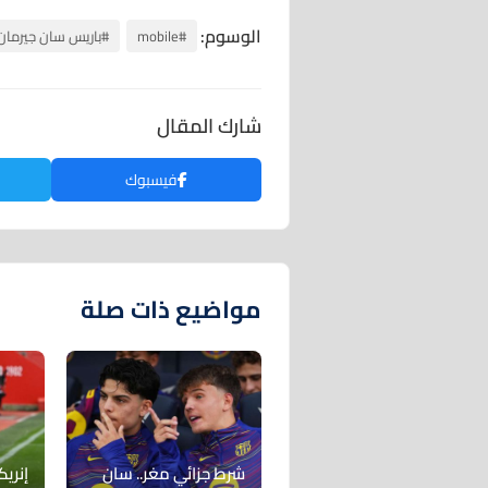
الوسوم:
#mobile
#باريس سان جيرمان
شارك المقال
فيسبوك
مواضيع ذات صلة
شرط جزائي مغر.. سان
إنري