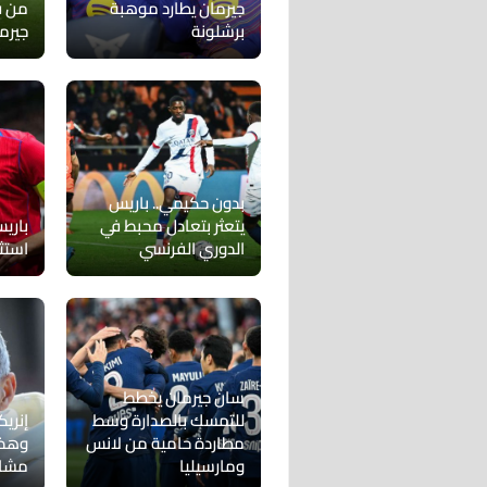
جيرمان يطارد موهبة
من ق
برشلونة
جيرم
بدون حكيمي.. باريس
يتعثر بتعادل محبط في
باري
الدوري الفرنسي
استث
سان جيرمان يخطط
للتمسك بالصدارة وسط
إنريك
مطاردة حامية من لانس
وهذه
ومارسيليا
مشا