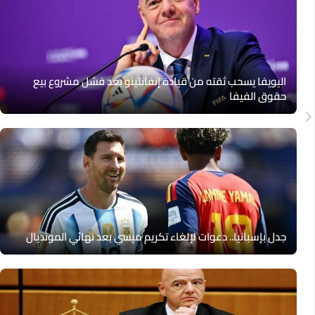
اليويفا يسحب ثقته من قيادة إنفانتينو بعد فشل مشروع بيع
حقوق الفيفا
جدل بإسبانيا.. دعوات لإلغاء تكريم ميسي بعد نهائي المونديال