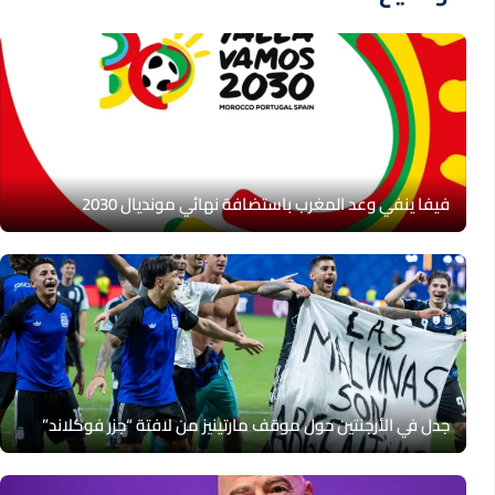
فيفا ينفي وعد المغرب باستضافة نهائي مونديال 2030
جدل في الأرجنتين حول موقف مارتينيز من لافتة “جزر فوكلاند”