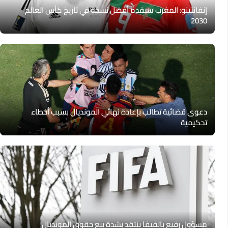
إنفانتينو: المغرب سيقدم أفضل نسخة في تاريخ كأس العالم
2030
دعوى قضائية تطالب بإعادة نهائي المونديال بسبب أخطاء
تحكيمية
مسؤول رفيع بالفيفا ينتقد بشدة بيع حقوق المونديال