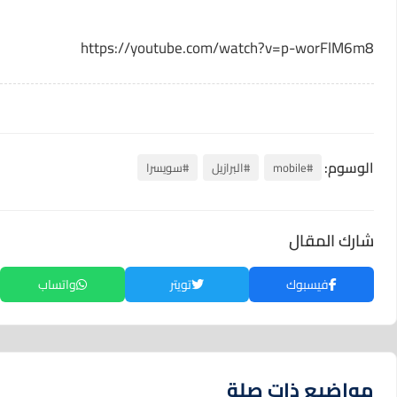
https://youtube.com/watch?v=p-worFlM6m8
الوسوم:
#mobile
#البرازيل
#سويسرا
شارك المقال
فيسبوك
تويتر
واتساب
مواضيع ذات صلة