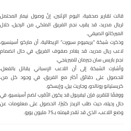
قالت تقارير صحفية، اليوم الإثنين، إنَّ وصول نيمار المحتمل
لريال مدريد، قد يقرب نجم الفريق الملكي من الرحيل، خلال
الميركاتو الصيفي.
وذكرت شبكة “بريميوم سبورت” الإيطالية، أن ماركو أسينسيو،
لاعب ريال مدريد، قد يغادر صفوف الفريق، في حال انضمام
نجم باريس سان جيرمان للميرينجي.
وأشارت الشبكة إلى أن اللاعب الإسباني يقاتل بالفعل،
للحصول على دقائق أكثر مع الفريق، في وجود كل من،
كريستيانو رونالدو، وجاريث بيل، وإيسكو.
ووفقًا للتقرير، فإن ليفربول قد يكون الأقرب لضم أسينسيو، في
حال رحيله، حيث طلب الريدز كثيرًا، الحصول على معلومات عن
وضع اللاعب، الذي قد تقدر قيمته بـ75 مليون يورو.