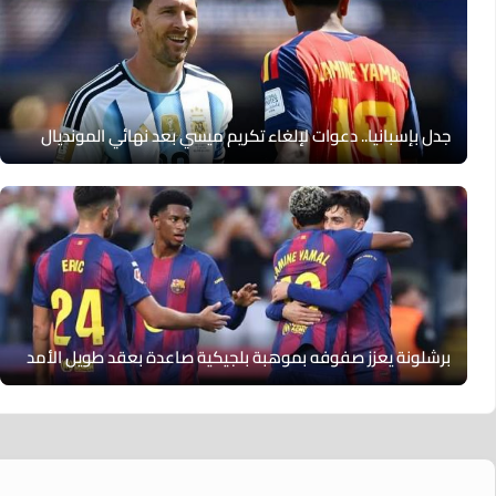
جدل بإسبانيا.. دعوات لإلغاء تكريم ميسي بعد نهائي المونديال
برشلونة يعزز صفوفه بموهبة بلجيكية صاعدة بعقد طويل الأمد