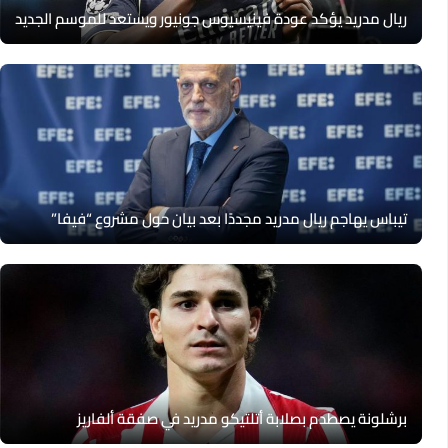
ريال مدريد يؤكد عودة فينيسيوس جونيور ويستعد للموسم الجديد
تيباس يهاجم ريال مدريد مجددًا بعد بيان حول مشروع “فيفا”
برشلونة يصطدم بصلابة أتلتيكو مدريد في صفقة ألفاريز