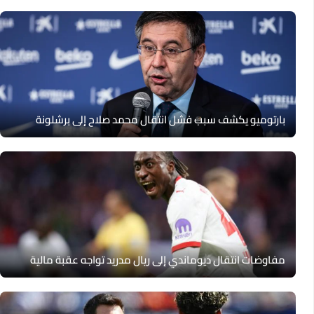
بارتوميو يكشف سبب فشل انتقال محمد صلاح إلى برشلونة
مفاوضات انتقال ديوماندي إلى ريال مدريد تواجه عقبة مالية