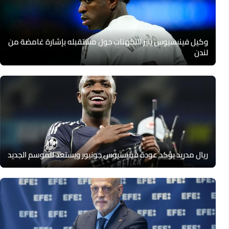
وكيل فينيسيوس يثير التكهنات حول مستقبله بإشارة غامضة من
لندن
ريال مدريد يؤكد عودة فينيسيوس جونيور ويستعد للموسم الجديد