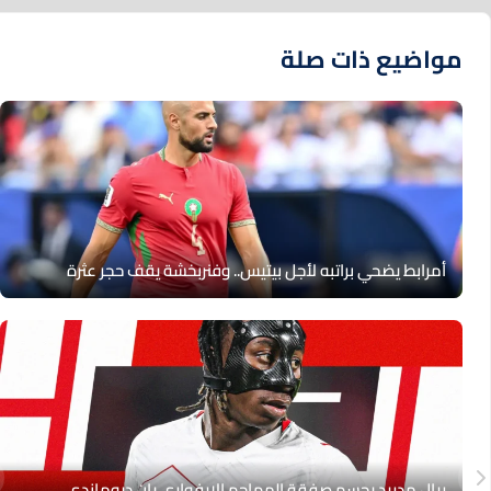
مواضيع ذات صلة
أمرابط يضحي براتبه لأجل بيتيس.. وفنربخشة يقف حجر عثرة
ريال مدريد يحسم صفقة المهاجم الإيفواري يان ديوماندي