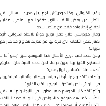
يرغب الكرواتي لوكا مودريتش، نجم ريال مدريد الإسباني، في
التخلي عن بعض الألقاب التي حققها مع الملكي، مقابل
تحقيق إنجاز واحد فقط مع منتخب بلاده.
وقال مودريتش، خلال حفل توزيع جوائز للاتحاد الكرواتي “أود
تغيير بعض الألقاب التي فزت بها مع مدريد، بنجاح واحد كبير مع
كرواتيا”.
وعن حصد لقب دوري الأبطال هذا الموسم، علق “يبدو أننا لا
نستطيع الفوز بها بدون دراما، لكن هذه المرة كان الطريق
أصعب منذ انضمامي لريال مدريد”.
وأضاف “لقد واجهنا أبطال فرنسا وإيطاليا وألمانيا، ثم ليفربول
في النهائي، نحن نستحق التتويج باللقب القاري”.
وأتم “لقد كان الموسم صعبا وطويلا في الليجا، ولم نلعب في
الكأس كما هو متوقع منا، ولكن في النهاية حصدنا اللقب
الأكثر أهمية، أنا سعيد لكوني ضمن هذا النادي، وهذا النجاح