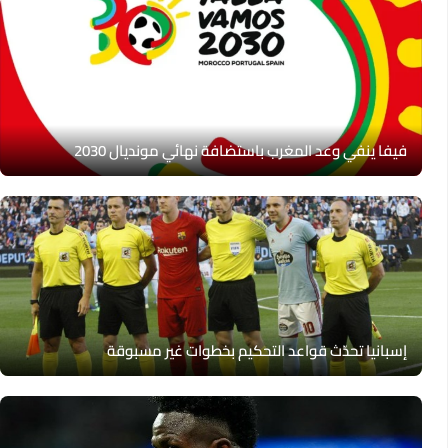
فيفا ينفي وعد المغرب باستضافة نهائي مونديال 2030
إسبانيا تحدّث قواعد التحكيم بخطوات غير مسبوقة