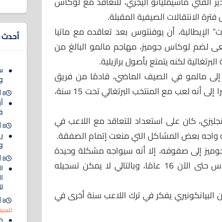
ر الفني ماسيمليانو أليجري، للتعاقد مع لوكاس
ترة الانتقالات الصيفية المقبلة.
ت” الإيطالية، أن يوفنتوس بعد تعاقده مع ماتيا
أحدث ا
سعى لضم لوكاس جوميز، مهاجم مالمو البالغ من
س
لى مالمو في الصيف الماضي، قادمًا من فريق
وي
كارلسكوجا تحت 14 و15 عامًا، مشيرا إلى أنه لعب مع المنتخب البرتغالي تحت 15 سنة،
8 أغسطس 2026
أز
ف
إنجليزي، كان على استعداد للتعاقد مع اللاعب في
8 أغسطس 2026
أنه واجه بعض المشاكل التي منعت إتمام الصفقة.
ر
و
يز إلى صفوفه، إلا أنه سيواجه مشكلة وحيدة
8 أغسطس 2026
وهي عمر اللاعب، إذ لم يبلغ لوكاس حتى الآن 16 عامًا، وبالتالي لا يمكن تسجيله
ا
ال
ل
البيانكونيري يفكر في ترك اللاعب سنة أخرى في
8 أغسطس 2026
للسيد
ح