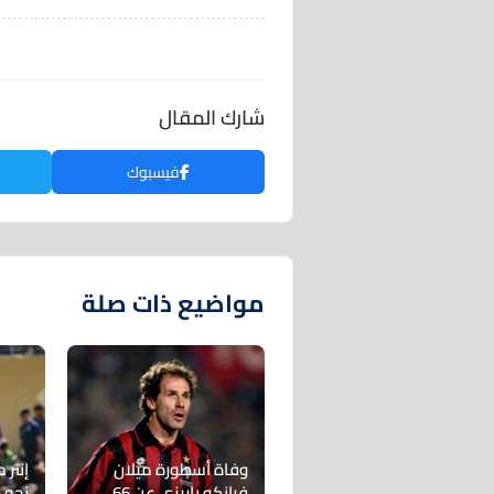
شارك المقال
فيسبوك
مواضيع ذات صلة
وفاة أسطورة ميلان
إنتر 
فرانكو باريزي عن 66
نحو 