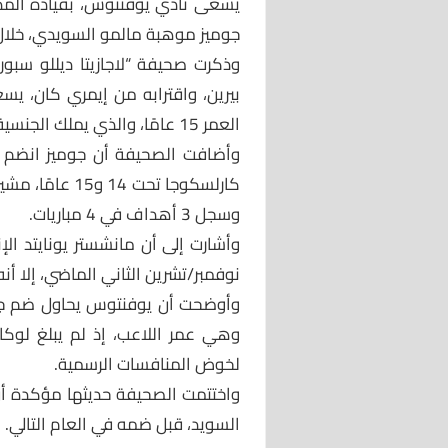
يسعى نادي يوفنتوس، بقيادة المدي
جوميز موهبة مالمو السويدي، خلال ف
وذكرت صحيفة “لاجازيتا ديللو سبور
بيرين، واقترابه من إيمري كان، ي
العمر 15 عامًا، والذي يملك الجنسية البرتغالية لكنه يتمتع بأصول برازيلية.
وأضافت الصحيفة أن جوميز انضم إ
وسجل 3 أهداف في 4 مباريات.
وأشارت إلى أن مانشستر يونايتد ال
نوفمبر/تشرين الثاني الماضي، إلا 
وأوضحت أن يوفنتوس يحاول ضم جوم
لخوض المنافسات الرسمية.
واختتمت الصحيفة حديثها مؤكدة أن 
السويد، قبل ضمه في العام التالي.