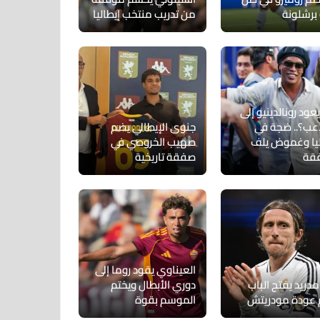
 برشلونة
من تدريب منتخب إيطاليا
ود رونالدينيو إلى
اعب؟.. ضجة في
جنوى الإيطالي يضم
ليا وغموض يلف
صهيب الخروصي في
قة
صفقة تاريخية
العيناوي يقود روما إلى
مدريد يفتح الباب
دوري الأبطال ويختم
 عودة مودريتش
الموسم بقوة