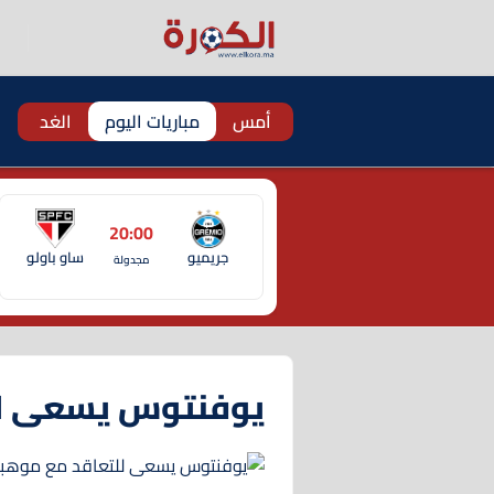
أمس
مباريات اليوم
الغد
20:00
جريميو
ساو باولو
مجدولة
يوفنتوس يسعى لل