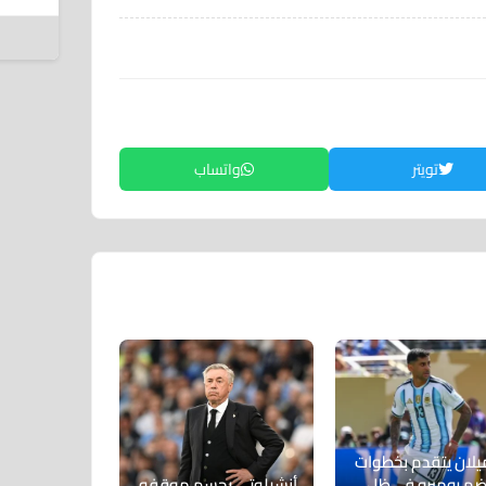
إ
8 أغسطس 2026
تويتر
واتساب
ميلان يتقدم بخطوات
ضم روميرو في ظل
أنشيلوتي يحسم موقفه