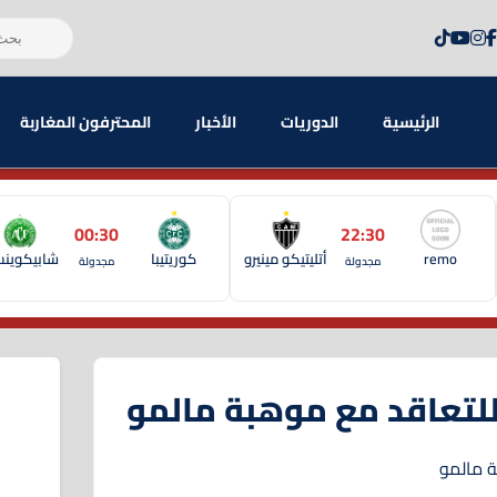
الرئيسية
الدوريات
الأخبار
المحترفون المغاربة
00:30
22:30
remo
أتليتيكو مينيرو
كوريتيبا
شابيكوين
مجدولة
مجدولة
تعاقد مع موهبة مالمو