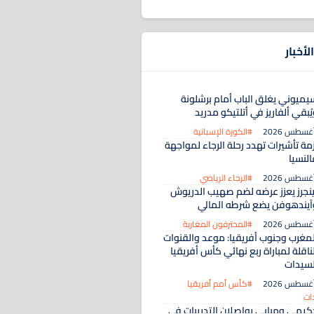
لأخبار
يميوني يغلق الباب أمام برشلونة
ُبقي ألفاريز في أتلتيكو مدريد
#الكورة الإسبانية
مة تأشيرات تهدد رحلة الرجاء لمواجهة
النسيا
#الرجاء الرياضي
ينجرز يعزز عرضه لضم صهيب الدريوش
آيندهوفن يضع شرطه المالي
#المحترفون المغاربة
لمغرب وجنوب أفريقيا: موعد والقنوات
ناقلة لمباراة ربع نهائي كأس أفريقيا
لسيدات
#كأس أمم أفريقيا
ات
كيمي ومبابي يواصلان التدريبات في