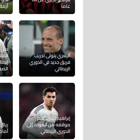
عاماً
أزمة
هل يع
أليغري يتولى تدريب
المل
فريق جديد في الدوري
إيطا
الإيطالي
الصف
إبراهيم دياز يحسم
موقفه من العودة إلى
ريال 
الدوري الإيطالي
أمام