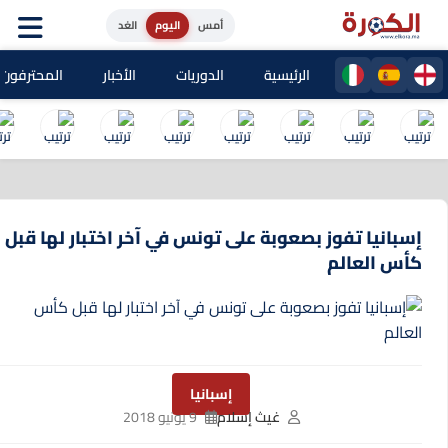
أمس
اليوم
الغد
الرئيسية
الدوريات
الأخبار
المحترفون المغا
إسبانيا تفوز بصعوبة على تونس في آخر اختبار لها قبل
كأس العالم
إسبانيا
غيث إسلام
9 يونيو 2018