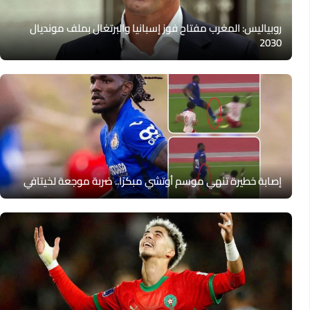
روبياليس: المغرب مفتاح فوز إسبانيا والبرتغال بملف مونديال
2030
إصابة خطيرة تنهي موسم أوتشي مبكرًا.. ضربة موجعة لخيتافي