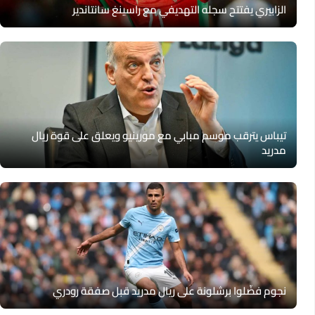
الزابيري يفتتح سجله التهديفي مع راسينغ سانتاندير
تيباس يترقب موسم مبابي مع مورينيو ويعلق على قوة ريال
مدريد
نجوم فضّلوا برشلونة على ريال مدريد قبل صفقة رودري