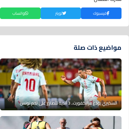
فيسبوك
تويتر
واتساب
مواضيع ذات صلة
السخيري يودّع فرانكفورت.. 3 أندية تتصارع على نجم تونس