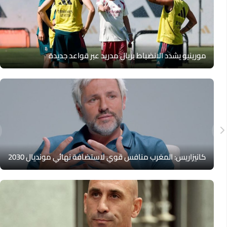
مورينيو يشدد الانضباط بريال مدريد عبر قواعد جديدة
كانيزاريس: المغرب منافس قوي لاستضافة نهائي مونديال 2030