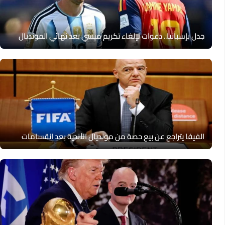
جدل بإسبانيا.. دعوات لإلغاء تكريم ميسي بعد نهائي المونديال
الفيفا يتراجع عن بيع حصة من مونديال الأندية بعد انقسامات