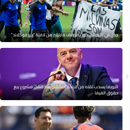
جدل في الأرجنتين حول موقف مارتينيز من لافتة “جزر فوكلاند”
اليويفا يسحب ثقته من قيادة إنفانتينو بعد فشل مشروع بيع
حقوق الفيفا