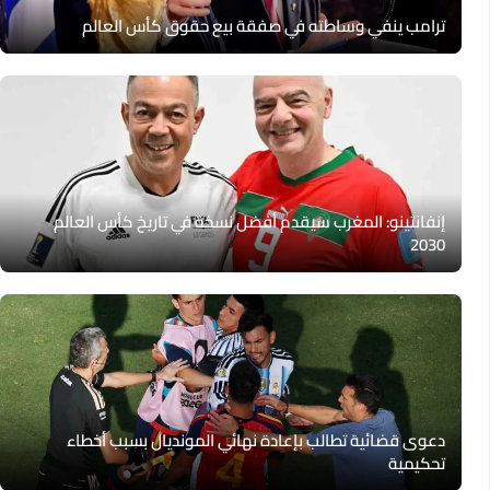
ترامب ينفي وساطته في صفقة بيع حقوق كأس العالم
إنفانتينو: المغرب سيقدم أفضل نسخة في تاريخ كأس العالم
2030
دعوى قضائية تطالب بإعادة نهائي المونديال بسبب أخطاء
تحكيمية