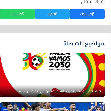
شارك المقال
فيسبوك
تويتر
واتساب
مواضيع ذات صلة
فيفا ينفي وعد المغرب باستضافة نهائي مونديال 2030