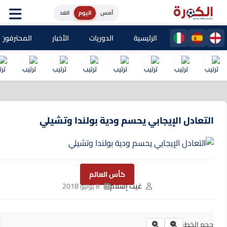
أمس
اليوم
الغد
الرئيسية
الدوريات
الأخبار
المحترفون المغا
التعادل الإيجابي يحسم ودية بولندا وتشيلي
كأس العالم
غيث إسلام
8 يونيو 2018
حجم الخط: