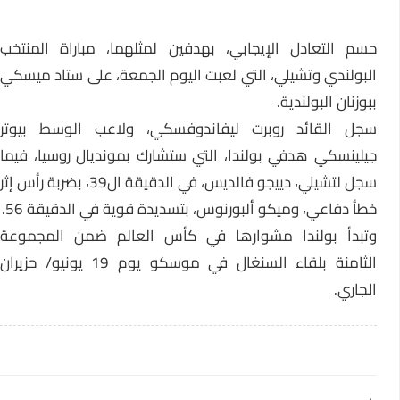
حسم التعادل الإيجابي، بهدفين لمثلهما، مباراة المنتخب
البولندي وتشيلي، التي لعبت اليوم الجمعة، على ستاد ميسكي
ببوزنان البولندية.
سجل القائد روبرت ليفاندوفسكي، ولاعب الوسط بيوتر
جيلينسكي هدفي بولندا، التي ستشارك بمونديال روسيا، فيما
سجل لتشيلي، دييجو فالديس، في الدقيقة ال39، بضربة رأس إثر
خطأ دفاعي، وميكو ألبورنوس، بتسديدة قوية في الدقيقة 56.
وتبدأ بولندا مشوارها في كأس العالم ضمن المجموعة
الثامنة بلقاء السنغال في موسكو يوم 19 يونيو/ حزيران
الجاري.