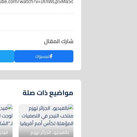
tube.com/watch?v=JXnWLp5Ma5c
شارك المقال
فيسبوك
مواضيع ذات صلة
بالفيديو.. الجزائر تهزم
فيديو