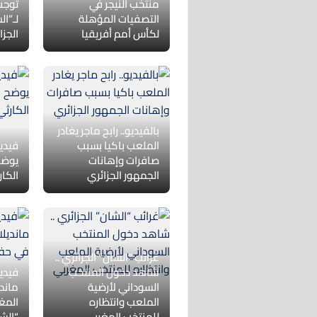
منتخب النيجر في
توجت
التصفيات المؤهلة
لـ”ا
لكأس أمم أفريقيا
الجزائ
بالفيديو.. رابح ماجر يغادر
الملعب باكيا بسبب
فيديو
صافرات وإهانات
يوضح
الجمهور الجزائري
الكار
غرائب “الشان” الجزائري ..
شاهد دخول المنتخب
فيدي
‎السوداني لأرضية
ماند
الملعب وانتظاره
المغ
للمنتخب المغربي
“الش