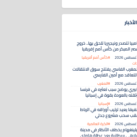
لأخبار
مبيا تتصدر ونيجيريا تلحق بها.. خروج
صر المبكر من كأس أمم إفريقيا
#كأس أمم أفريقيا
ات
لمغرب الفاسي يفتتح سوق الانتقالات
التعاقد مع أمين الفارسي
#المغرب
ابيري يوضح سبب تعثره في فرنسا
ثقته بالعودة بقوة في إسبانيا
#إسبانيا
فيفا يعيد ترتيب أوراقه في الرباط
قب سحب مشروع جدلي
#الكرة العالمية
يلينغهام يخطف الأنظار في مدينة
لاهي بريطانية بعد عطلة هاواي