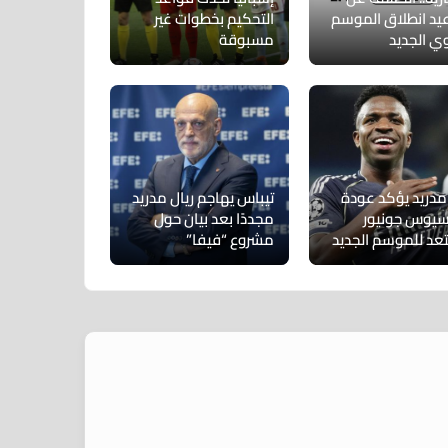
يد انطلاق الموسم
التحكيم بخطوات غير
وي الجديد
مسبوقة
 مدريد يؤكد عودة
تيباس يهاجم ريال مدريد
سيوس جونيور
مجددًا بعد بيان حول
عد للموسم الجديد
مشروع “فيفا”