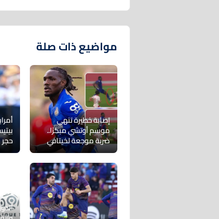
مواضيع ذات صلة
إصابة خطيرة تنهي
أمراب
موسم أوتشي مبكرًا..
بيتي
ضربة موجعة لخيتافي
حجر 
الدور
والق