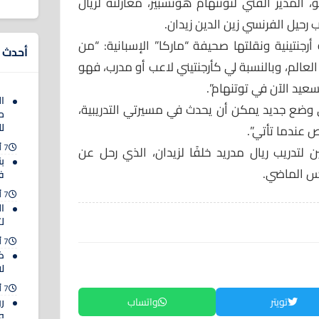
، المدير الفني لتوتنهام هوتسبير، مغازلته لريال
رحيل الفرنسي زين الدين زيدان.
رجنتينية ونقلتها صحيفة “ماركا” الإسبانية: “من
أحدث ا
العالم، وبالنسبة لي كأرجنتيني لاعب أو مدرب، فهو
يد الآن في توتنهام”.
ا
 وضع جديد يمكن أن يحدث في مسيرتي التدريبية،
م
ل
 عندما تأتي”.
7 أغسطس 2026
ن لتدريب ريال مدريد خلفًا لزيدان، الذي رحل عن
ب
س الماضي.
ف
7 أغسطس 2026
ا
ل
7 أغسطس 2026
ك
لا
7 أغسطس 2026
تويتر
واتساب
رو
وا