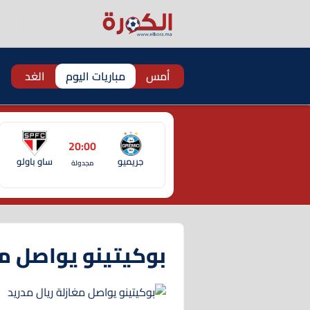
أمس
مباريات اليوم
الغد
20:00
جريميو
ساو باولو
مجدولة
بوكيتينو يواصل مغ