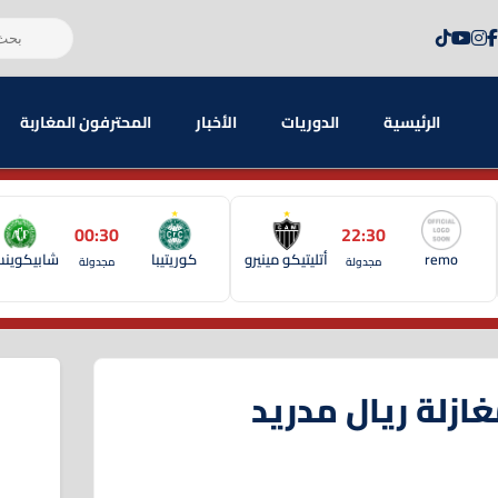
الرئيسية
الدوريات
الأخبار
المحترفون المغاربة
00:30
22:30
remo
أتليتيكو مينيرو
كوريتيبا
شابيكوين
مجدولة
مجدولة
ازلة ريال مدريد