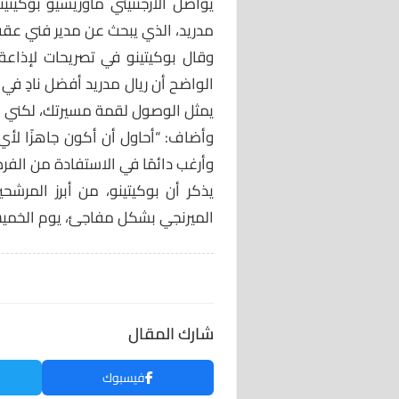
يواصل الأرجنتيني ماوريسيو بوكيتينو
مدريد، الذي يبحث عن مدير فني عقب 
وقال بوكيتينو في تصريحات لإذاعة أ
الواضح أن ريال مدريد أفضل نادٍ في 
يمثل الوصول لقمة مسيرتك، لكني سع
وأضاف: “أحاول أن أكون جاهزًا لأي
وأرغب دائمًا في الاستفادة من الفرص
يذكر أن بوكيتينو، من أبرز المرشحي
الميرنجي بشكل مفاجئ، يوم الخمي
شارك المقال
فيسبوك