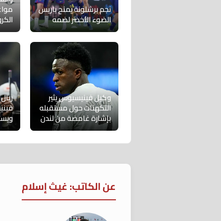
نجم برشلونة يمنح باريس
مواع
الضوء الأخضر لضمه
الكر
وكيل فينيسيوس يثير
ريال
التكهنات حول مستقبله
فيني
بإشارة غامضة من لندن
ويست
عن الكاتب: غيث إسلام