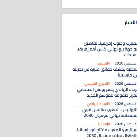
لأخبار
لمغرب وجنوب إفريقيا.. تفاصيل
واجهة ربع نهائي كأس أمم إفريقيا
لسيدات
#المغرب
نعطية يكشف حقائق مثيرة عن تجربته
ي مارسيليا
#الدوري الفرنسي
لرجاء الرياضي يضم يونس الدحماني
تعزيز صفوفه للموسم الجديد
#الرجاء الرياضي
انيزاريس: المغرب منافس قوي
ستضافة نهائي مونديال 2030
#إسبانيا
بياليس: المغرب مفتاح فوز إسبانيا
لبرتغال بملف مونديال 2030