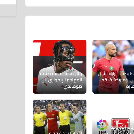
7 أغسطس 2026
ط يضحي براتبه لأجل
ريال مدريد يحسم صفقة
س.. وفنربخشة يقف
المهاجم الإيفواري يان
عثرة
ديوماندي
يات الأوروبية
ارية.. الكشف عن
إسبانيا تحدّث قواعد