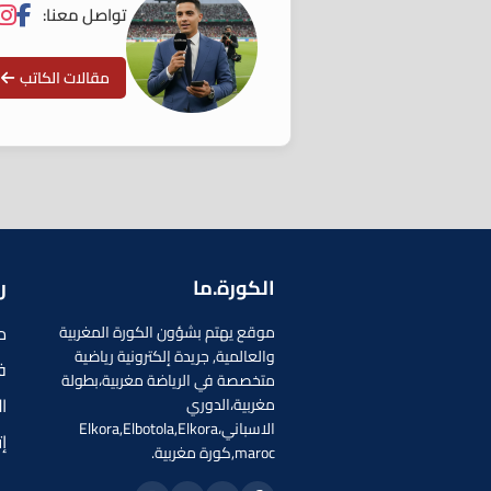
تواصل معنا:
مقالات الكاتب
الكورة.ما
ر
م
موقع يهتم بشؤون الكورة المغربية
والعالمية, جريدة إلكترونية رياضية
ف
متخصصة في الرياضة مغربية،بطولة
ا
مغربية،الدوري
الاسباني،Elkora,Elbotola,Elkora
إ
maroc,كورة مغربية.